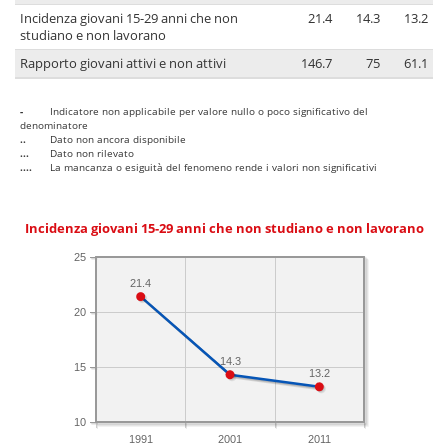
Incidenza giovani 15-29 anni che non
21.4
14.3
13.2
studiano e non lavorano
Rapporto giovani attivi e non attivi
146.7
75
61.1
-
Indicatore non applicabile per valore nullo o poco significativo del
denominatore
..
Dato non ancora disponibile
...
Dato non rilevato
....
La mancanza o esiguità del fenomeno rende i valori non significativi
Incidenza giovani 15-29 anni che non studiano e non lavorano
25
21.4
20
14.3
15
13.2
10
1991
2001
2011