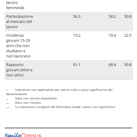
lavoro
femminile
Partecipazione
56.3
58.2
50.8
al mercato del
lavoro
Incidenza
13.2
10.4
22.5
giovani 15-29
anni che non
studiano e
non lavorano
Rapporto
61.1
68.4
50.8
giovani attivi e
non attivi
-
Indicatore non applicabile per valore nullo o poco significativo del
denominatore
..
Dato non ancora disponibile
...
Dato non rilevato
....
La mancanza o esiguità del fenomeno rende i valori non significativi