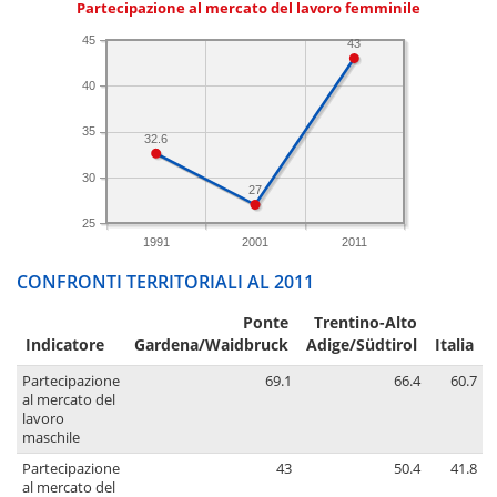
Partecipazione al mercato del lavoro femminile
45
43
40
35
32.6
30
27
25
1991
2001
2011
CONFRONTI TERRITORIALI AL 2011
Ponte
Trentino-Alto
Indicatore
Gardena/Waidbruck
Adige/Südtirol
Italia
Partecipazione
69.1
66.4
60.7
al mercato del
lavoro
maschile
Partecipazione
43
50.4
41.8
al mercato del