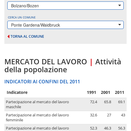
Bolzano/Bozen
CERCA UN COMUNE
Ponte Gardena/Waidbruck
TORNA AL COMUNE
MERCATO DEL LAVORO
|
Attività
della popolazione
INDICATORI AI CONFINI DEL 2011
Indicatore
1991
2001
2011
Partecipazione al mercato del lavoro
72.4
65.8
69.1
maschile
Partecipazione al mercato del lavoro
32.6
27
43
femminile
Partecipazione al mercato del lavoro
52.3
46.3
56.3