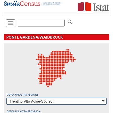
Vai
direttamente
a:
Contenuto
Ricerca
Toggle
navigation
.
PONTE GARDENA/WAIDBRUCK
CERCA UN'ALTRA REGIONE
Trentino-Alto Adige/Südtirol
CERCA UN'ALTRA PROVINCIA