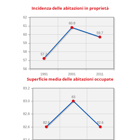
Incidenza delle abitazioni in proprietà
62
60.8
61
59.7
60
59
58
57.2
57
56
1991
2001
2011
Superficie media delle abitazioni occupate
83.2
83
83.0
82.8
82.6
82.6
82.6
82.4