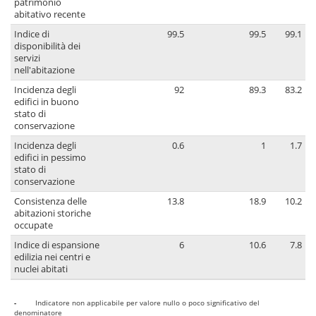
patrimonio
abitativo recente
Indice di
99.5
99.5
99.1
disponibilità dei
servizi
nell'abitazione
Incidenza degli
92
89.3
83.2
edifici in buono
stato di
conservazione
Incidenza degli
0.6
1
1.7
edifici in pessimo
stato di
conservazione
Consistenza delle
13.8
18.9
10.2
abitazioni storiche
occupate
Indice di espansione
6
10.6
7.8
edilizia nei centri e
nuclei abitati
-
Indicatore non applicabile per valore nullo o poco significativo del
denominatore