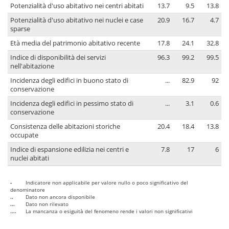
Potenzialità d'uso abitativo nei centri abitati
13.7
9.5
13.8
Potenzialità d'uso abitativo nei nuclei e case
20.9
16.7
4.7
sparse
Età media del patrimonio abitativo recente
17.8
24.1
32.8
Indice di disponibilità dei servizi
96.3
99.2
99.5
nell'abitazione
Incidenza degli edifici in buono stato di
...
82.9
92
conservazione
Incidenza degli edifici in pessimo stato di
...
3.1
0.6
conservazione
Consistenza delle abitazioni storiche
20.4
18.4
13.8
occupate
Indice di espansione edilizia nei centri e
7.8
17
6
nuclei abitati
-
Indicatore non applicabile per valore nullo o poco significativo del
denominatore
..
Dato non ancora disponibile
...
Dato non rilevato
....
La mancanza o esiguità del fenomeno rende i valori non significativi