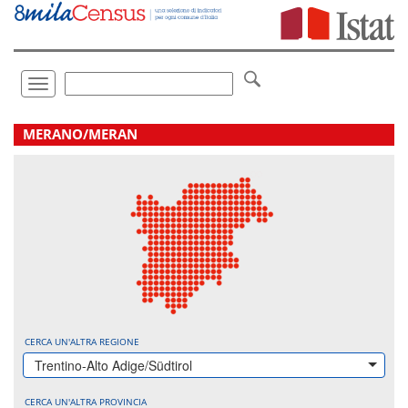
Vai
direttamente
a:
Contenuto
Ricerca
Toggle
navigation
.
MERANO/MERAN
CERCA UN'ALTRA REGIONE
Trentino-Alto Adige/Südtirol
CERCA UN'ALTRA PROVINCIA