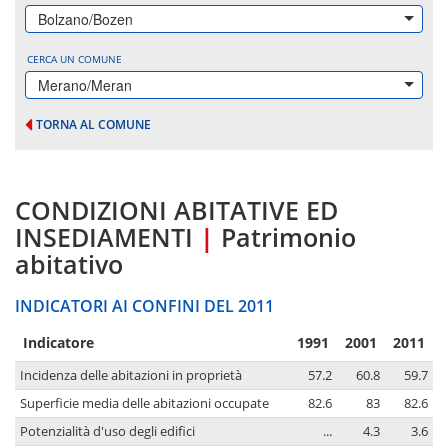
Bolzano/Bozen
CERCA UN COMUNE
Merano/Meran
TORNA AL COMUNE
CONDIZIONI ABITATIVE ED
INSEDIAMENTI
|
Patrimonio
abitativo
INDICATORI AI CONFINI DEL 2011
Indicatore
1991
2001
2011
Incidenza delle abitazioni in proprietà
57.2
60.8
59.7
Superficie media delle abitazioni occupate
82.6
83
82.6
Potenzialità d'uso degli edifici
...
4.3
3.6