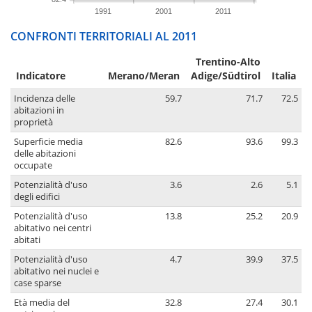
1991
2001
2011
CONFRONTI TERRITORIALI AL 2011
Trentino-Alto
Indicatore
Merano/Meran
Adige/Südtirol
Italia
Incidenza delle
59.7
71.7
72.5
abitazioni in
proprietà
Superficie media
82.6
93.6
99.3
delle abitazioni
occupate
Potenzialità d'uso
3.6
2.6
5.1
degli edifici
Potenzialità d'uso
13.8
25.2
20.9
abitativo nei centri
abitati
Potenzialità d'uso
4.7
39.9
37.5
abitativo nei nuclei e
case sparse
Età media del
32.8
27.4
30.1