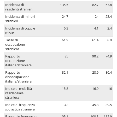
Incidenza di
135.5
82.7
67.8
residenti stranieri
Incidenza di minori
24.7
24
23.4
stranieri
Incidenza di coppie
6.3
4.1
2.4
miste
Tasso di
61.9
61.4
58.9
occupazione
straniera
Rapporto
85
90.2
74.9
occupazione
italiana/straniera
Rapporto
32.1
28.9
80.4
disoccupazione
italiana/straniera
Indice di mobilità
15.8
16.9
16
residenziale
straniera
Indice di frequenza
42
45.8
39.5
scolastica straniera
Rapporto frequenza
105.1
108.3
112.9