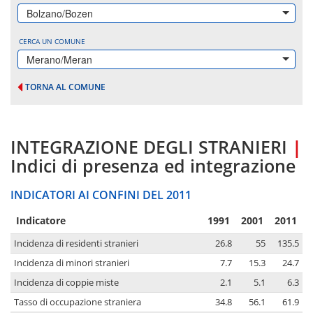
Bolzano/Bozen
CERCA UN COMUNE
Merano/Meran
TORNA AL COMUNE
INTEGRAZIONE DEGLI STRANIERI
|
Indici di presenza ed integrazione
INDICATORI AI CONFINI DEL 2011
Indicatore
1991
2001
2011
Incidenza di residenti stranieri
26.8
55
135.5
Incidenza di minori stranieri
7.7
15.3
24.7
Incidenza di coppie miste
2.1
5.1
6.3
Tasso di occupazione straniera
34.8
56.1
61.9