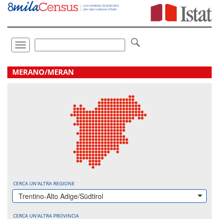
Vai
direttamente
a:
Contenuto
Ricerca
Toggle
navigation
.
MERANO/MERAN
CERCA UN'ALTRA REGIONE
Trentino-Alto Adige/Südtirol
CERCA UN'ALTRA PROVINCIA