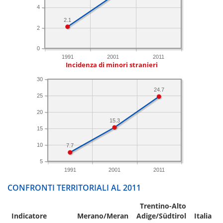
4
2.1
2
0
1991
2001
2011
Incidenza di minori stranieri
30
24.7
25
20
15.3
15
10
7.7
5
1991
2001
2011
CONFRONTI TERRITORIALI AL 2011
Trentino-Alto
Indicatore
Merano/Meran
Adige/Südtirol
Italia