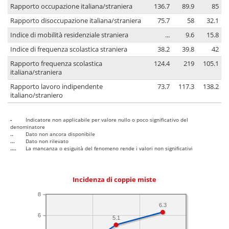
Rapporto occupazione italiana/straniera
136.7
89.9
85
Rapporto disoccupazione italiana/straniera
75.7
58
32.1
Indice di mobilità residenziale straniera
...
9.6
15.8
Indice di frequenza scolastica straniera
38.2
39.8
42
Rapporto frequenza scolastica
124.4
219
105.1
italiana/straniera
Rapporto lavoro indipendente
73.7
117.3
138.2
italiano/straniero
-
Indicatore non applicabile per valore nullo o poco significativo del
denominatore
..
Dato non ancora disponibile
...
Dato non rilevato
....
La mancanza o esiguità del fenomeno rende i valori non significativi
Incidenza di coppie miste
8
6.3
6
5.1