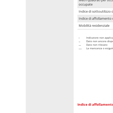
Metri quadrati per occ
occupate
Indice di sottoutilizzo 
Indice di affollamento 
Mobilità residenziale
-
Indicatore non applica
..
Dato non ancora dispo
...
Dato non rilevato
....
La mancanza o esiguità
Indice di affollamento