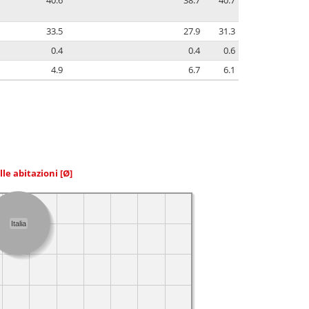
40.6
38.7
40.7
33.5
27.9
31.3
0.4
0.4
0.6
4.9
6.7
6.1
elle abitazioni
[Ø]
Italia