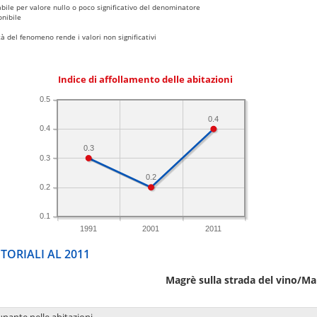
bile per valore nullo o poco significativo del denominatore
nibile
 del fenomeno rende i valori non significativi
Indice di affollamento delle abitazioni
0.5
0.4
0.4
0.3
0.3
0.2
0.2
0.1
1991
2001
2011
TORIALI AL 2011
Magrè sulla strada del vino/Ma