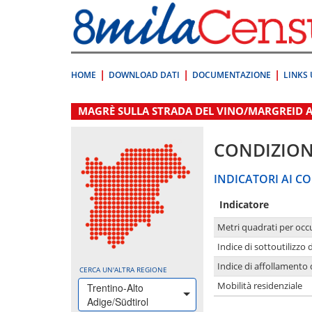
Vai
direttamente
a:
Contenuto
Ricerca
HOME
DOWNLOAD DATI
DOCUMENTAZIONE
LINKS 
.
MAGRÈ SULLA STRADA DEL VINO/MARGREID A
CONDIZION
INDICATORI AI CO
Indicatore
Metri quadrati per occ
Indice di sottoutilizzo 
Indice di affollamento 
CERCA UN'ALTRA REGIONE
Mobilità residenziale
Trentino-Alto
Adige/Südtirol