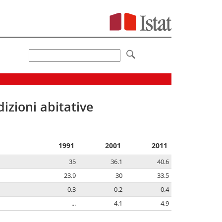
izioni abitative
1991
2001
2011
35
36.1
40.6
23.9
30
33.5
0.3
0.2
0.4
...
4.1
4.9