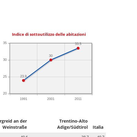
Indice di sottoutilizzo delle abitazioni
35
33.5
30
30
23.9
25
20
1991
2001
2011
rgreid an der
Trentino-Alto
Weinstraße
Adige/Südtirol
Italia