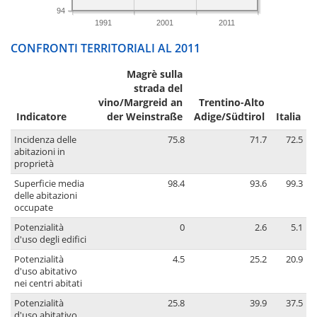
94
1991
2001
2011
CONFRONTI TERRITORIALI AL 2011
Magrè sulla
strada del
vino/Margreid an
Trentino-Alto
Indicatore
der Weinstraße
Adige/Südtirol
Italia
Incidenza delle
75.8
71.7
72.5
abitazioni in
proprietà
Superficie media
98.4
93.6
99.3
delle abitazioni
occupate
Potenzialità
0
2.6
5.1
d'uso degli edifici
Potenzialità
4.5
25.2
20.9
d'uso abitativo
nei centri abitati
Potenzialità
25.8
39.9
37.5
d'uso abitativo