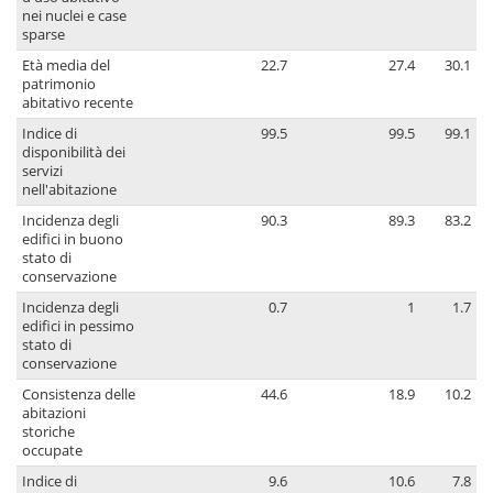
nei nuclei e case
sparse
Età media del
22.7
27.4
30.1
patrimonio
abitativo recente
Indice di
99.5
99.5
99.1
disponibilità dei
servizi
nell'abitazione
Incidenza degli
90.3
89.3
83.2
edifici in buono
stato di
conservazione
Incidenza degli
0.7
1
1.7
edifici in pessimo
stato di
conservazione
Consistenza delle
44.6
18.9
10.2
abitazioni
storiche
occupate
Indice di
9.6
10.6
7.8