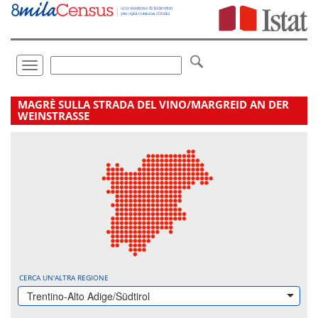
Vai
direttamente
a:
Contenuto
Ricerca
Toggle
navigation
.
MAGRÈ SULLA STRADA DEL VINO/MARGREID AN DER
WEINSTRASSE
CERCA UN'ALTRA REGIONE
Trentino-Alto Adige/Südtirol