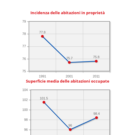
Incidenza delle abitazioni in proprietà
79
77.8
78
77
75.8
75.7
76
75
1991
2001
2011
Superficie media delle abitazioni occupate
104
101.5
102
100
98.4
98
96
96