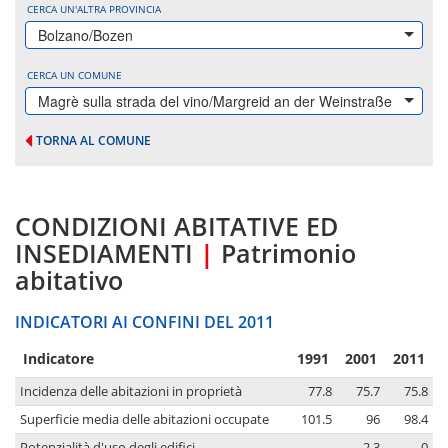
CERCA UN'ALTRA PROVINCIA
Bolzano/Bozen
CERCA UN COMUNE
Magrè sulla strada del vino/Margreid an der Weinstraße
TORNA AL COMUNE
CONDIZIONI ABITATIVE ED
INSEDIAMENTI
|
Patrimonio
abitativo
INDICATORI AI CONFINI DEL 2011
Indicatore
1991
2001
2011
Incidenza delle abitazioni in proprietà
77.8
75.7
75.8
Superficie media delle abitazioni occupate
101.5
96
98.4
Potenzialità d'uso degli edifici
...
2.3
0