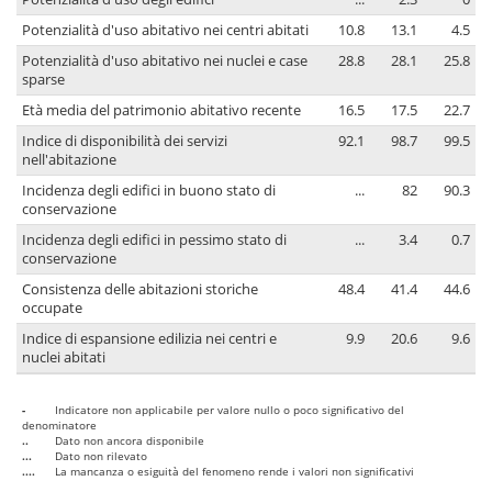
Potenzialità d'uso abitativo nei centri abitati
10.8
13.1
4.5
Potenzialità d'uso abitativo nei nuclei e case
28.8
28.1
25.8
sparse
Età media del patrimonio abitativo recente
16.5
17.5
22.7
Indice di disponibilità dei servizi
92.1
98.7
99.5
nell'abitazione
Incidenza degli edifici in buono stato di
...
82
90.3
conservazione
Incidenza degli edifici in pessimo stato di
...
3.4
0.7
conservazione
Consistenza delle abitazioni storiche
48.4
41.4
44.6
occupate
Indice di espansione edilizia nei centri e
9.9
20.6
9.6
nuclei abitati
-
Indicatore non applicabile per valore nullo o poco significativo del
denominatore
..
Dato non ancora disponibile
...
Dato non rilevato
....
La mancanza o esiguità del fenomeno rende i valori non significativi