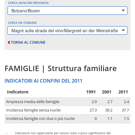
CERCA UN'ALTRA PROVINCIA
Bolzano/Bozen
CERCA UN COMUNE
Magrè sulla strada del vino/Margreid an der Weinstraße
TORNA AL COMUNE
FAMIGLIE
|
Struttura familiare
INDICATORI AI CONFINI DEL 2011
Indicatore
1991
2001
2011
Ampiezza media delle famiglie
2.9
2.7
2.4
Incidenza famiglie senza nuclei
27.3
30.2
37.7
Incidenza famiglie con due o più nuclei
0
1.1
1.5
-
Indicatore non applicabile per valore nullo o poco significativo del