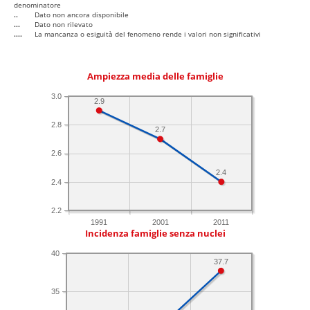
denominatore
..
Dato non ancora disponibile
...
Dato non rilevato
....
La mancanza o esiguità del fenomeno rende i valori non significativi
Ampiezza media delle famiglie
3.0
2.9
2.8
2.7
2.6
2.4
2.4
2.2
1991
2001
2011
Incidenza famiglie senza nuclei
40
37.7
35