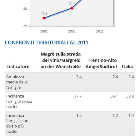
30.2
30
27.3
25
1991
2001
2011
CONFRONTI TERRITORIALI AL 2011
Magrè sulla strada
del vino/Margreid
Trentino-Alto
Indicatore
an der Weinstraße
Adige/Südtirol
Italia
Ampiezza
2.4
2.4
2.4
media delle
famiglie
Incidenza
37.7
36.1
33.8
famiglie senza
nuclei
Incidenza
1.5
1.2
1.4
famiglie con
due o più
nuclei