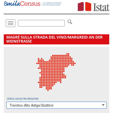
Vai
direttamente
a:
Contenuto
Ricerca
Toggle
navigation
.
MAGRÈ SULLA STRADA DEL VINO/MARGREID AN DER
WEINSTRASSE
CERCA UN'ALTRA REGIONE
Trentino-Alto Adige/Südtirol