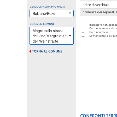
Indice di vecchiaia
CERCA UN'ALTRA PROVINCIA
Incidenza dei separati 
Bolzano/Bozen
CERCA UN COMUNE
-
Indicatore non applica
..
Dato non ancora dispo
Magrè sulla strada
...
Dato non rilevato
del vino/Margreid an
....
La mancanza o esiguità
der Weinstraße
TORNA AL COMUNE
CONFRONTI TERRI