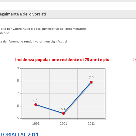
legalmente e dei divorziati
bile per valore nullo o poco significativo del denominatore
nibile
 del fenomeno rende i valori non significativi
Incidenza popolazione residente di 75 anni e più
I
9
7.9
8
7
6.1
6
5.4
5
1991
2001
2011
TORIALI AL 2011