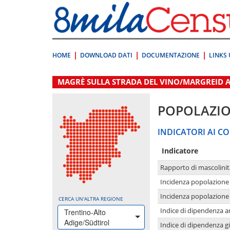
Vai
direttamente
a:
Contenuto
Ricerca
HOME
DOWNLOAD DATI
DOCUMENTAZIONE
LINKS 
.
MAGRÈ SULLA STRADA DEL VINO/MARGREID A
POPOLAZI
INDICATORI AI CO
Indicatore
Rapporto di mascolinit
Incidenza popolazione 
Incidenza popolazione 
CERCA UN'ALTRA REGIONE
Indice di dipendenza a
Trentino-Alto
Adige/Südtirol
Indice di dipendenza g