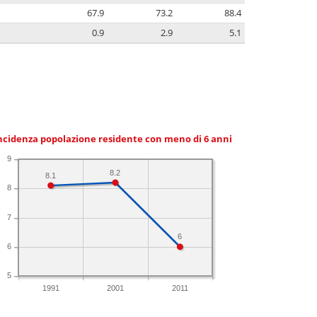
67.9
73.2
88.4
0.9
2.9
5.1
ncidenza popolazione residente con meno di 6 anni
9
8.2
8.1
8
7
6
6
5
1991
2001
2011