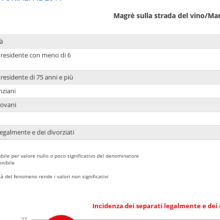
Magrè sulla strada del vino/Ma
à
 residente con meno di 6
residente di 75 anni e più
nziani
iovani
legalmente e dei divorziati
bile per valore nullo o poco significativo del denominatore
nibile
 del fenomeno rende i valori non significativi
Incidenza dei separati legalmente e dei 
27