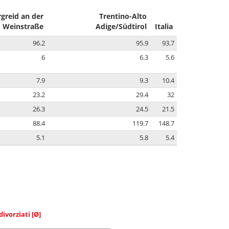
rgreid an der
Trentino-Alto
Weinstraße
Adige/Südtirol
Italia
96.2
95.9
93.7
6
6.3
5.6
7.9
9.3
10.4
23.2
29.4
32
26.3
24.5
21.5
88.4
119.7
148.7
5.1
5.8
5.4
divorziati
[Ø]