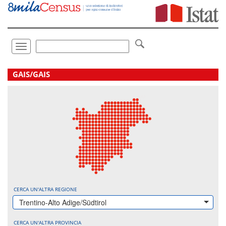
Vai
direttamente
a:
Contenuto
Ricerca
Toggle
navigation
.
GAIS/GAIS
CERCA UN'ALTRA REGIONE
Trentino-Alto Adige/Südtirol
CERCA UN'ALTRA PROVINCIA