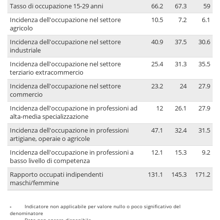
Tasso di occupazione 15-29 anni
66.2
67.3
59
Incidenza dell'occupazione nel settore
10.5
7.2
6.1
agricolo
Incidenza dell'occupazione nel settore
40.9
37.5
30.6
industriale
Incidenza dell'occupazione nel settore
25.4
31.3
35.5
terziario extracommercio
Incidenza dell'occupazione nel settore
23.2
24
27.9
commercio
Incidenza dell'occupazione in professioni ad
12
26.1
27.9
alta-media specializzazione
Incidenza dell'occupazione in professioni
47.1
32.4
31.5
artigiane, operaie o agricole
Incidenza dell'occupazione in professioni a
12.1
15.3
9.2
basso livello di competenza
Rapporto occupati indipendenti
131.1
145.3
171.2
maschi/femmine
-
Indicatore non applicabile per valore nullo o poco significativo del
denominatore