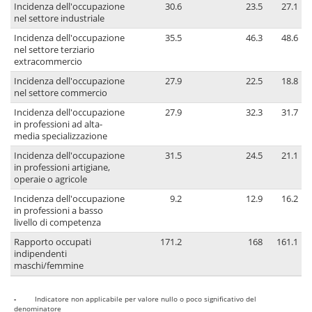
Incidenza dell'occupazione
30.6
23.5
27.1
nel settore industriale
Incidenza dell'occupazione
35.5
46.3
48.6
nel settore terziario
extracommercio
Incidenza dell'occupazione
27.9
22.5
18.8
nel settore commercio
Incidenza dell'occupazione
27.9
32.3
31.7
in professioni ad alta-
media specializzazione
Incidenza dell'occupazione
31.5
24.5
21.1
in professioni artigiane,
operaie o agricole
Incidenza dell'occupazione
9.2
12.9
16.2
in professioni a basso
livello di competenza
Rapporto occupati
171.2
168
161.1
indipendenti
maschi/femmine
-
Indicatore non applicabile per valore nullo o poco significativo del
denominatore