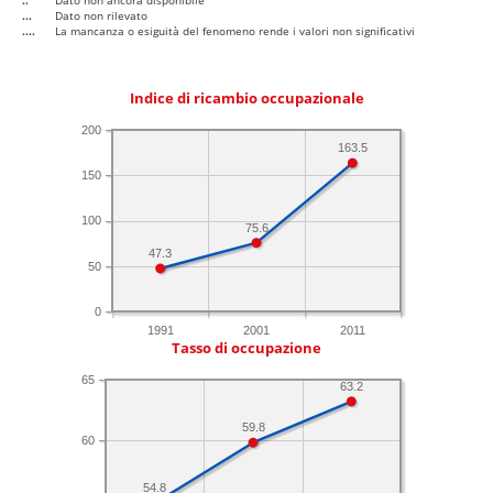
..
Dato non ancora disponibile
...
Dato non rilevato
....
La mancanza o esiguità del fenomeno rende i valori non significativi
Indice di ricambio occupazionale
200
163.5
150
100
75.6
47.3
50
0
1991
2001
2011
Tasso di occupazione
65
63.2
59.8
60
54.8