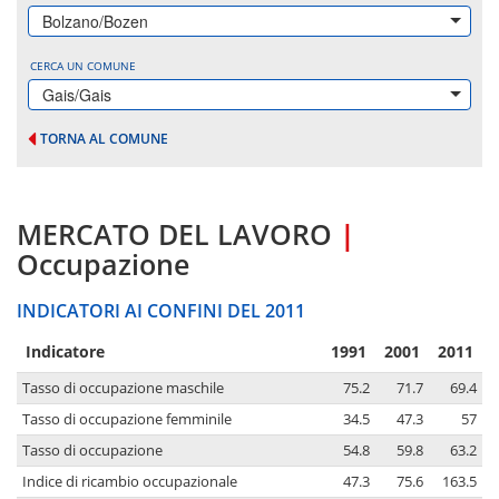
Bolzano/Bozen
CERCA UN COMUNE
Gais/Gais
TORNA AL COMUNE
MERCATO DEL LAVORO
|
Occupazione
INDICATORI AI CONFINI DEL 2011
Indicatore
1991
2001
2011
Tasso di occupazione maschile
75.2
71.7
69.4
Tasso di occupazione femminile
34.5
47.3
57
Tasso di occupazione
54.8
59.8
63.2
Indice di ricambio occupazionale
47.3
75.6
163.5