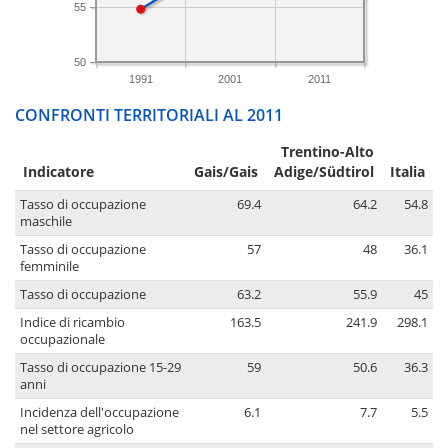
55
50
1991
2001
2011
CONFRONTI TERRITORIALI AL 2011
Trentino-Alto
Indicatore
Gais/Gais
Adige/Südtirol
Italia
Tasso di occupazione
69.4
64.2
54.8
maschile
Tasso di occupazione
57
48
36.1
femminile
Tasso di occupazione
63.2
55.9
45
Indice di ricambio
163.5
241.9
298.1
occupazionale
Tasso di occupazione 15-29
59
50.6
36.3
anni
Incidenza dell'occupazione
6.1
7.7
5.5
nel settore agricolo