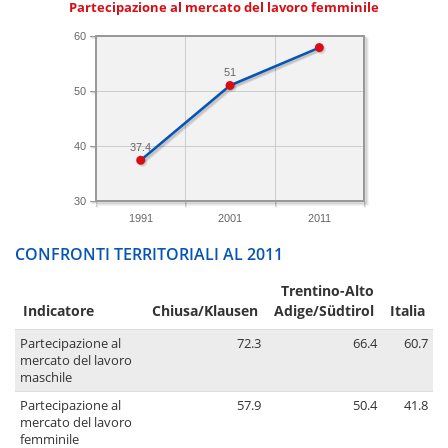
Partecipazione al mercato del lavoro femminile
60
51
50
40
37.4
30
1991
2001
2011
CONFRONTI TERRITORIALI AL 2011
Trentino-Alto
Indicatore
Chiusa/Klausen
Adige/Südtirol
Italia
Partecipazione al
72.3
66.4
60.7
mercato del lavoro
maschile
Partecipazione al
57.9
50.4
41.8
mercato del lavoro
femminile