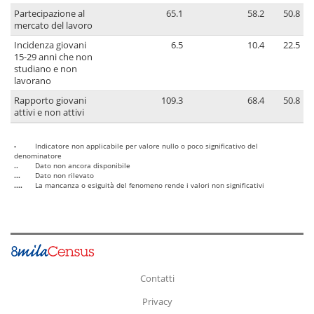
Partecipazione al
65.1
58.2
50.8
mercato del lavoro
Incidenza giovani
6.5
10.4
22.5
15-29 anni che non
studiano e non
lavorano
Rapporto giovani
109.3
68.4
50.8
attivi e non attivi
-
Indicatore non applicabile per valore nullo o poco significativo del
denominatore
..
Dato non ancora disponibile
...
Dato non rilevato
....
La mancanza o esiguità del fenomeno rende i valori non significativi
Contatti
Privacy