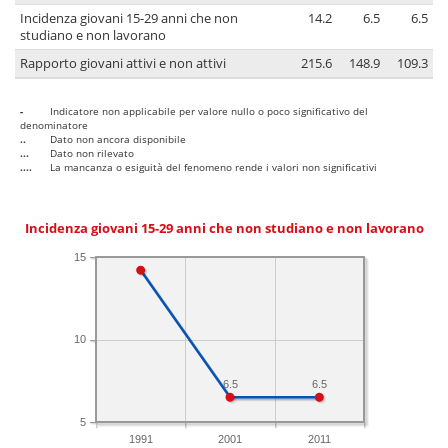
Incidenza giovani 15-29 anni che non
14.2
6.5
6.5
studiano e non lavorano
Rapporto giovani attivi e non attivi
215.6
148.9
109.3
-
Indicatore non applicabile per valore nullo o poco significativo del
denominatore
..
Dato non ancora disponibile
...
Dato non rilevato
....
La mancanza o esiguità del fenomeno rende i valori non significativi
Incidenza giovani 15-29 anni che non studiano e non lavorano
15
10
6.5
6.5
5
1991
2001
2011