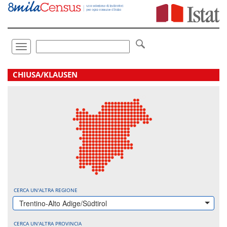
Vai
direttamente
a:
Contenuto
Ricerca
Toggle
navigation
.
CHIUSA/KLAUSEN
CERCA UN'ALTRA REGIONE
Trentino-Alto Adige/Südtirol
CERCA UN'ALTRA PROVINCIA