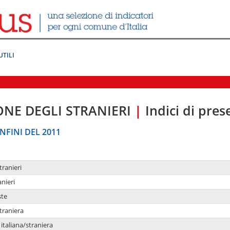
UTILI
ONE DEGLI STRANIERI
|
Indici di pre
NFINI DEL 2011
tranieri
anieri
ste
traniera
taliana/straniera