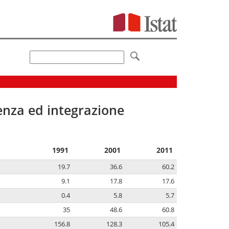
senza ed integrazione
1991
2001
2011
19.7
36.6
60.2
9.1
17.8
17.6
0.4
5.8
5.7
35
48.6
60.8
156.8
128.3
105.4