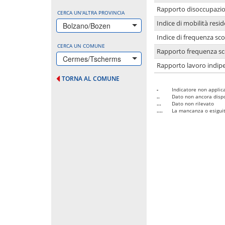
Rapporto disoccupazion
CERCA UN'ALTRA PROVINCIA
Indice di mobilità resid
Bolzano/Bozen
Indice di frequenza sco
CERCA UN COMUNE
Rapporto frequenza sco
Cermes/Tscherms
Rapporto lavoro indipe
TORNA AL COMUNE
-
Indicatore non applica
..
Dato non ancora dispo
...
Dato non rilevato
....
La mancanza o esiguità