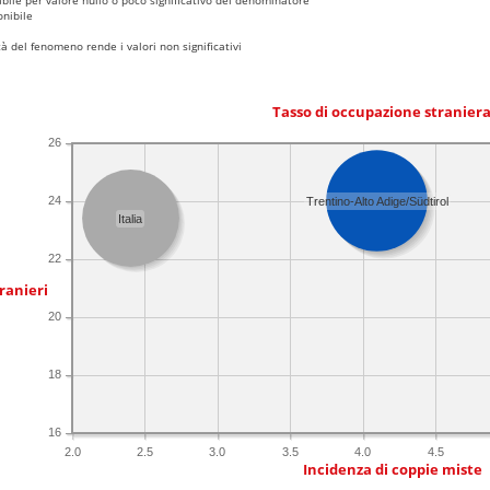
nibile
 del fenomeno rende i valori non significativi
Tasso di occupazione stranier
26
24
Trentino-Alto Adige/Südtirol
Italia
22
ranieri
20
18
16
2.0
2.5
3.0
3.5
4.0
4.5
Incidenza di coppie miste