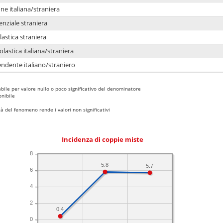
e italiana/straniera
enziale straniera
lastica straniera
lastica italiana/straniera
ndente italiano/straniero
bile per valore nullo o poco significativo del denominatore
nibile
 del fenomeno rende i valori non significativi
Incidenza di coppie miste
8
5.8
5.7
6
4
2
0.4
0