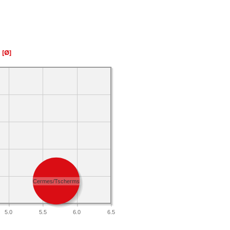
a
[Ø]
Cermes/Tscherms
5.0
5.5
6.0
6.5