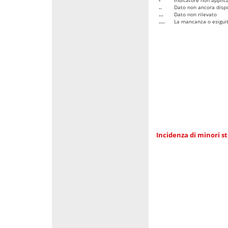
..
Dato non ancora dispo
...
Dato non rilevato
....
La mancanza o esiguità
Incidenza di minori st