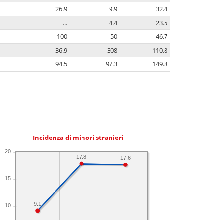
26.9
9.9
32.4
...
4.4
23.5
100
50
46.7
36.9
308
110.8
94.5
97.3
149.8
Incidenza di minori stranieri
20
17.8
17.6
15
9.1
10