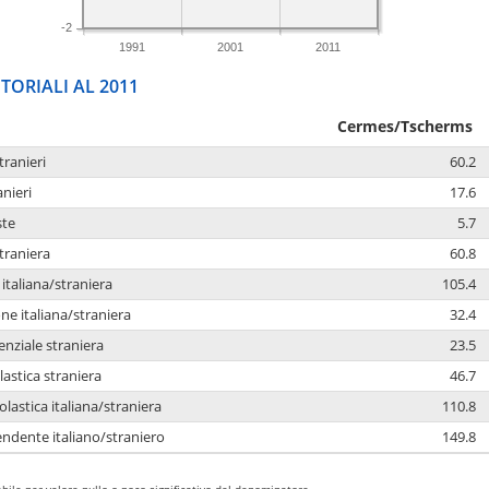
-2
1991
2001
2011
TORIALI AL 2011
Cermes/Tscherms
tranieri
60.2
anieri
17.6
ste
5.7
traniera
60.8
taliana/straniera
105.4
e italiana/straniera
32.4
enziale straniera
23.5
lastica straniera
46.7
lastica italiana/straniera
110.8
ndente italiano/straniero
149.8
bile per valore nullo o poco significativo del denominatore