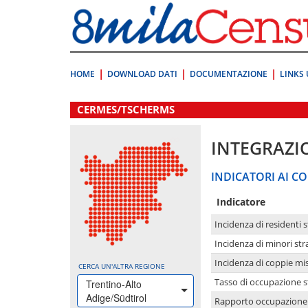
Vai
direttamente
a:
Contenuto
Ricerca
HOME
DOWNLOAD DATI
DOCUMENTAZIONE
LINKS 
.
CERMES/TSCHERMS
INTEGRAZI
INDICATORI AI CO
Indicatore
Incidenza di residenti s
Incidenza di minori str
Incidenza di coppie mi
CERCA UN'ALTRA REGIONE
Tasso di occupazione s
Trentino-Alto
Adige/Südtirol
Rapporto occupazione i