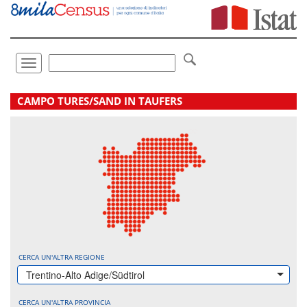
Vai
direttamente
a:
Contenuto
Ricerca
Toggle
navigation
.
CAMPO TURES/SAND IN TAUFERS
CERCA UN'ALTRA REGIONE
Trentino-Alto Adige/Südtirol
CERCA UN'ALTRA PROVINCIA