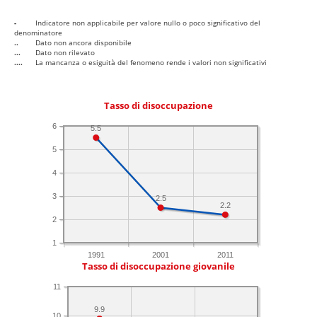
-
Indicatore non applicabile per valore nullo o poco significativo del
denominatore
..
Dato non ancora disponibile
...
Dato non rilevato
....
La mancanza o esiguità del fenomeno rende i valori non significativi
Tasso di disoccupazione
6
5.5
5
4
3
2.5
2.2
2
1
1991
2001
2011
Tasso di disoccupazione giovanile
11
9.9
10