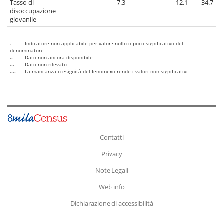
Tasso di
7.3
12.1
34.7
disoccupazione
giovanile
-
Indicatore non applicabile per valore nullo o poco significativo del
denominatore
..
Dato non ancora disponibile
...
Dato non rilevato
....
La mancanza o esiguità del fenomeno rende i valori non significativi
Contatti
Privacy
Note Legali
Web info
Dichiarazione di accessibilità