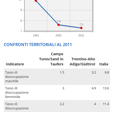
9
8
7.6
7.3
7
1991
2001
2011
CONFRONTI TERRITORIALI AL 2011
Campo
Tures/Sand in
Trentino-Alto
Indicatore
Taufers
Adige/Südtirol
Italia
Tasso di
1.5
3.2
9.8
disoccupazione
maschile
Tasso di
3
4.9
13.6
disoccupazione
femminile
Tasso di
2.2
4
11.4
disoccupazione