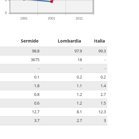
6
1991
2001
2011
Sermide
Lombardia
Italia
98.8
97.9
99.3
3675
18
-
-
-
-
0.1
0.2
0.2
1.8
1.1
1.4
0.8
1.2
2.7
0.6
1.2
1.5
12.7
8.1
12.3
3.7
2.7
3