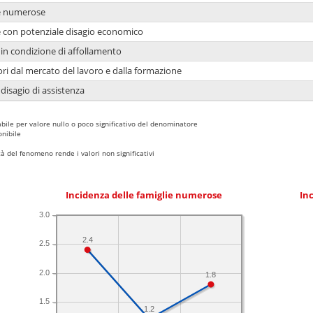
ie numerose
ie con potenziale disagio economico
in condizione di affollamento
ori dal mercato del lavoro e dalla formazione
 disagio di assistenza
bile per valore nullo o poco significativo del denominatore
nibile
 del fenomeno rende i valori non significativi
Incidenza delle famiglie numerose
Inc
3.0
2.4
2.5
2.0
1.8
1.5
1.2