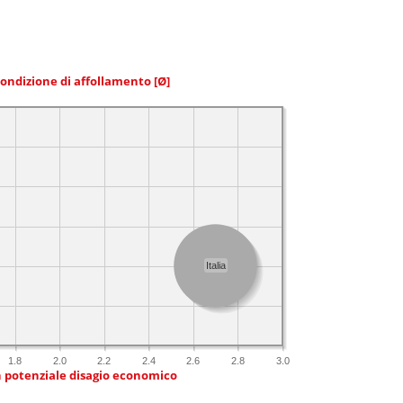
condizione di affollamento
[Ø]
Italia
1.8
2.0
2.2
2.4
2.6
2.8
3.0
n potenziale disagio economico