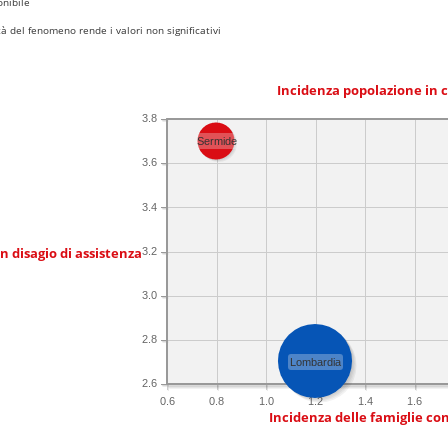
nibile
 del fenomeno rende i valori non significativi
Incidenza popolazione in 
3.8
Sermide
3.6
3.4
in disagio di assistenza
3.2
3.0
2.8
Lombardia
2.6
0.6
0.8
1.0
1.2
1.4
1.6
Incidenza delle famiglie co