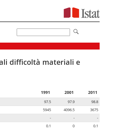
li difficoltà materiali e
1991
2001
2011
97.5
97.9
98.8
5945
4096.5
3675
-
-
-
0.1
0
0.1