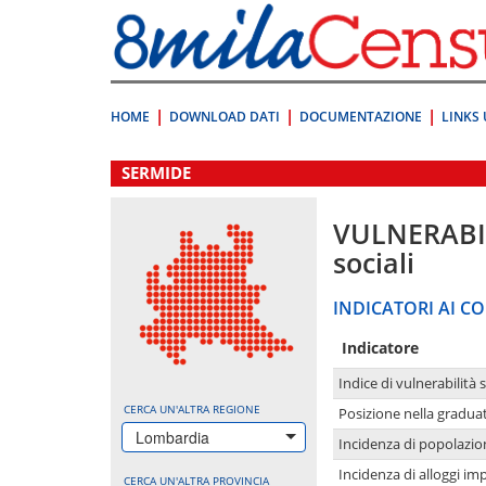
Vai
direttamente
a:
Contenuto
Ricerca
HOME
DOWNLOAD DATI
DOCUMENTAZIONE
LINKS 
.
SERMIDE
VULNERABI
sociali
INDICATORI AI CO
Indicatore
Indice di vulnerabilità 
CERCA UN'ALTRA REGIONE
Posizione nella graduat
Lombardia
Incidenza di popolazio
Incidenza di alloggi im
CERCA UN'ALTRA PROVINCIA