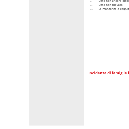
..
Dato non ancora dispo
...
Dato non rilevato
....
La mancanza o esiguità
Incidenza di famiglie 