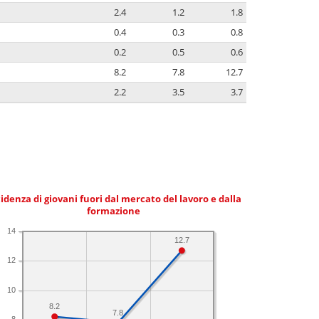
2.4
1.2
1.8
0.4
0.3
0.8
0.2
0.5
0.6
8.2
7.8
12.7
2.2
3.5
3.7
idenza di giovani fuori dal mercato del lavoro e dalla
formazione
14
12.7
12
10
8.2
7.8
8