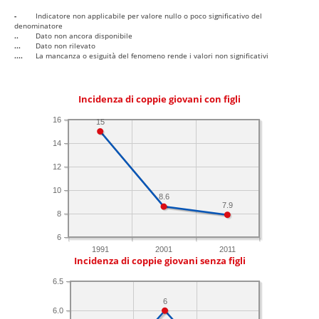
-
Indicatore non applicabile per valore nullo o poco significativo del
denominatore
..
Dato non ancora disponibile
...
Dato non rilevato
....
La mancanza o esiguità del fenomeno rende i valori non significativi
Incidenza di coppie giovani con figli
16
15
14
12
10
8.6
7.9
8
6
1991
2001
2011
Incidenza di coppie giovani senza figli
6.5
6
6.0