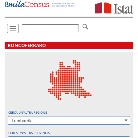
Vai
direttamente
a:
Contenuto
Ricerca
Toggle
navigation
.
RONCOFERRARO
CERCA UN'ALTRA REGIONE
Lombardia
CERCA UN'ALTRA PROVINCIA