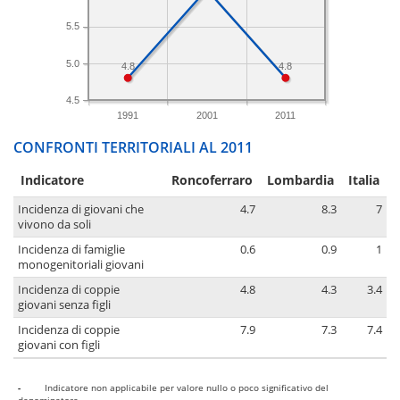
5.5
5.0
4.8
4.8
4.5
1991
2001
2011
CONFRONTI TERRITORIALI AL 2011
Indicatore
Roncoferraro
Lombardia
Italia
Incidenza di giovani che
4.7
8.3
7
vivono da soli
Incidenza di famiglie
0.6
0.9
1
monogenitoriali giovani
Incidenza di coppie
4.8
4.3
3.4
giovani senza figli
Incidenza di coppie
7.9
7.3
7.4
giovani con figli
-
Indicatore non applicabile per valore nullo o poco significativo del