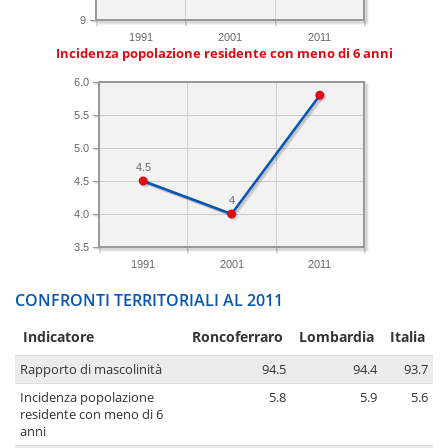
9
1991
2001
2011
Incidenza popolazione residente con meno di 6 anni
6.0
5.5
5.0
4.5
4.5
4
4.0
3.5
1991
2001
2011
CONFRONTI TERRITORIALI AL 2011
Indicatore
Roncoferraro
Lombardia
Italia
Rapporto di mascolinità
94.5
94.4
93.7
Incidenza popolazione
5.8
5.9
5.6
residente con meno di 6
anni