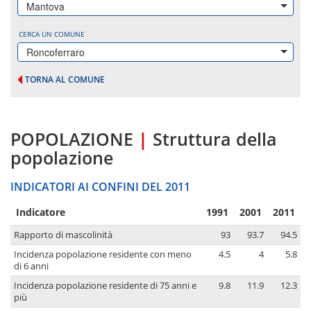
Mantova
CERCA UN COMUNE
Roncoferraro
TORNA AL COMUNE
POPOLAZIONE
|
Struttura della
popolazione
INDICATORI AI CONFINI DEL 2011
Indicatore
1991
2001
2011
Rapporto di mascolinità
93
93.7
94.5
Incidenza popolazione residente con meno
4.5
4
5.8
di 6 anni
Incidenza popolazione residente di 75 anni e
9.8
11.9
12.3
più