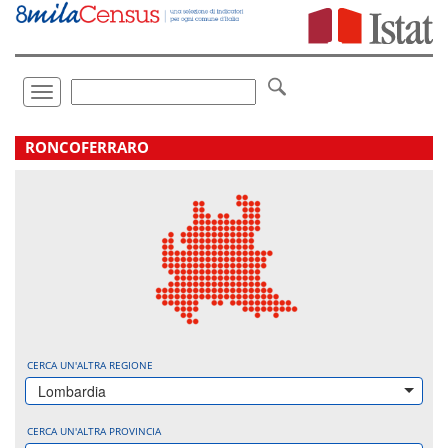
Vai
direttamente
a:
Contenuto
Ricerca
Toggle
navigation
.
RONCOFERRARO
CERCA UN'ALTRA REGIONE
Lombardia
CERCA UN'ALTRA PROVINCIA