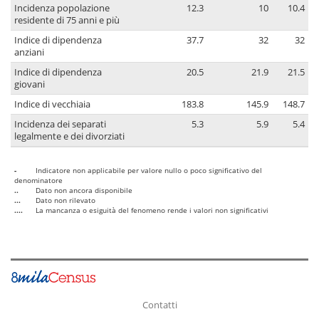
Incidenza popolazione
12.3
10
10.4
residente di 75 anni e più
Indice di dipendenza
37.7
32
32
anziani
Indice di dipendenza
20.5
21.9
21.5
giovani
Indice di vecchiaia
183.8
145.9
148.7
Incidenza dei separati
5.3
5.9
5.4
legalmente e dei divorziati
-
Indicatore non applicabile per valore nullo o poco significativo del
denominatore
..
Dato non ancora disponibile
...
Dato non rilevato
....
La mancanza o esiguità del fenomeno rende i valori non significativi
Contatti