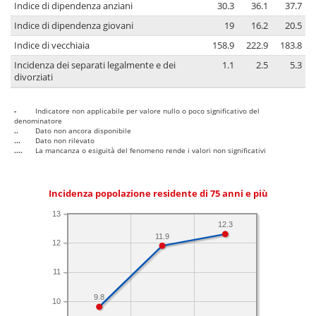
Indice di dipendenza anziani
30.3
36.1
37.7
Indice di dipendenza giovani
19
16.2
20.5
Indice di vecchiaia
158.9
222.9
183.8
Incidenza dei separati legalmente e dei
1.1
2.5
5.3
divorziati
-
Indicatore non applicabile per valore nullo o poco significativo del
denominatore
..
Dato non ancora disponibile
...
Dato non rilevato
....
La mancanza o esiguità del fenomeno rende i valori non significativi
Incidenza popolazione residente di 75 anni e più
13
12.3
11.9
12
11
9.8
10