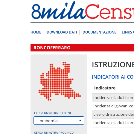
Vai
direttamente
a:
Contenuto
Ricerca
HOME
DOWNLOAD DATI
DOCUMENTAZIONE
LINKS 
.
RONCOFERRARO
ISTRUZION
INDICATORI AI CO
Indicatore
Incidenza di adulti con
Incidenza di giovani co
CERCA UN'ALTRA REGIONE
Livello di istruzione de
Lombardia
Incidenza di adulti con
CERCA UN'ALTRA PROVINCIA