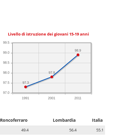
Livello di istruzione dei giovani 15-19 anni
99.5
98.9
99.0
98.5
97.8
98.0
97.3
97.5
97.0
1991
2001
2011
Roncoferraro
Lombardia
Italia
49.4
56.4
55.1