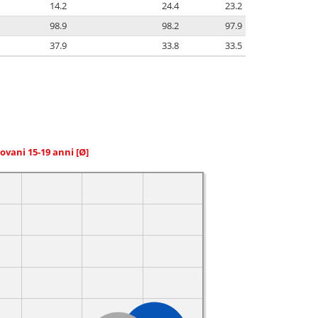
14.2
24.4
23.2
98.9
98.2
97.9
37.9
33.8
33.5
giovani 15-19 anni
[Ø]