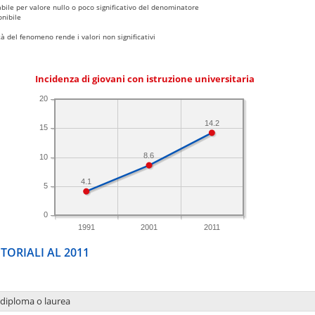
bile per valore nullo o poco significativo del denominatore
nibile
 del fenomeno rende i valori non significativi
Incidenza di giovani con istruzione universitaria
20
14.2
15
8.6
10
4.1
5
0
1991
2001
2011
TORIALI AL 2011
 diploma o laurea