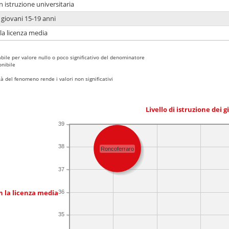
n istruzione universitaria
i giovani 15-19 anni
 la licenza media
bile per valore nullo o poco significativo del denominatore
nibile
 del fenomeno rende i valori non significativi
Livello di istruzione dei 
39
38
Roncoferraro
37
n la licenza media
36
35