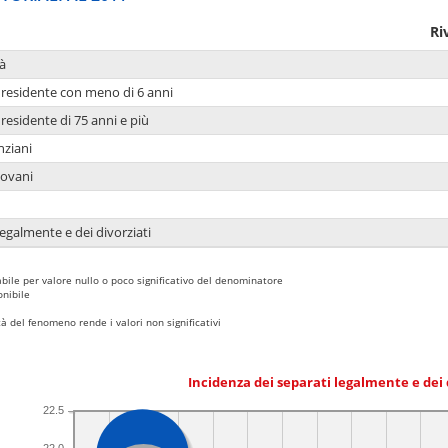
Ri
à
residente con meno di 6 anni
residente di 75 anni e più
nziani
iovani
legalmente e dei divorziati
bile per valore nullo o poco significativo del denominatore
nibile
 del fenomeno rende i valori non significativi
Incidenza dei separati legalmente e dei 
22.5