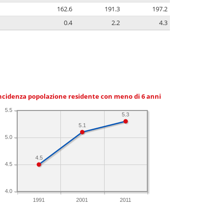
162.6
191.3
197.2
0.4
2.2
4.3
ncidenza popolazione residente con meno di 6 anni
5.5
5.3
5.1
5.0
4.5
4.5
4.0
1991
2001
2011