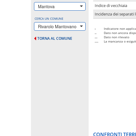
Indice di vecchiaia
Mantova
Incidenza dei separati 
CERCA UN COMUNE
Rivarolo Mantovano
-
Indicatore non applica
..
Dato non ancora dispo
...
Dato non rilevato
TORNA AL COMUNE
....
La mancanza o esiguità
CONFRONTI TERRI