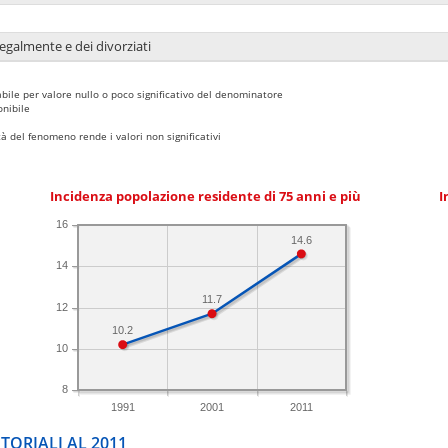
legalmente e dei divorziati
bile per valore nullo o poco significativo del denominatore
nibile
 del fenomeno rende i valori non significativi
Incidenza popolazione residente di 75 anni e più
I
16
14.6
14
11.7
12
10.2
10
8
1991
2001
2011
TORIALI AL 2011