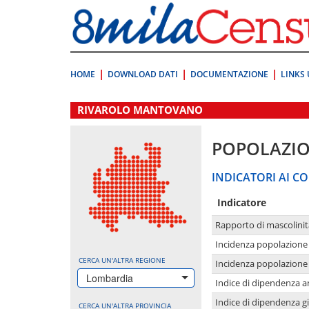
Vai
direttamente
a:
Contenuto
Ricerca
HOME
DOWNLOAD DATI
DOCUMENTAZIONE
LINKS 
.
RIVAROLO MANTOVANO
POPOLAZI
INDICATORI AI CO
Indicatore
Rapporto di mascolinit
Incidenza popolazione 
CERCA UN'ALTRA REGIONE
Incidenza popolazione 
Lombardia
Indice di dipendenza a
Indice di dipendenza g
CERCA UN'ALTRA PROVINCIA