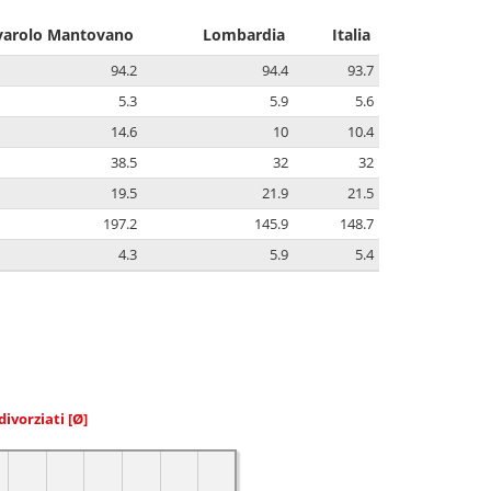
varolo Mantovano
Lombardia
Italia
94.2
94.4
93.7
5.3
5.9
5.6
14.6
10
10.4
38.5
32
32
19.5
21.9
21.5
197.2
145.9
148.7
4.3
5.9
5.4
divorziati
[Ø]