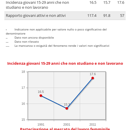
Incidenza giovani 15-29 anni che non
16.5
15.7
17.6
studiano e non lavorano
Rapporto giovani attivi e non attivi
117.4
91.8
57
-
Indicatore non applicabile per valore nullo o poco significativo del
denominatore
..
Dato non ancora disponibile
...
Dato non rilevato
....
La mancanza o esiguità del fenomeno rende i valori non significativi
Incidenza giovani 15-29 anni che non studiano e non lavorano
18
17.6
17
16.5
16
15.7
15
1991
2001
2011
Partecipazione al mercato del lavoro femminile