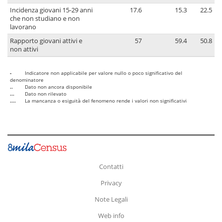
Incidenza giovani 15-29 anni
17.6
15.3
22.5
che non studiano e non
lavorano
Rapporto giovani attivi e
57
59.4
50.8
non attivi
-
Indicatore non applicabile per valore nullo o poco significativo del
denominatore
..
Dato non ancora disponibile
...
Dato non rilevato
....
La mancanza o esiguità del fenomeno rende i valori non significativi
Contatti
Privacy
Note Legali
Web info