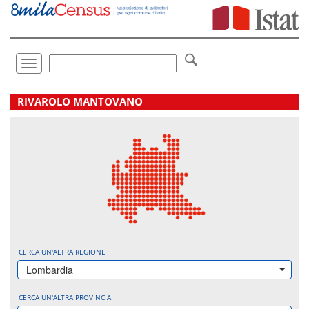
Vai
direttamente
a:
Contenuto
Ricerca
Toggle
navigation
.
RIVAROLO MANTOVANO
CERCA UN'ALTRA REGIONE
Lombardia
CERCA UN'ALTRA PROVINCIA