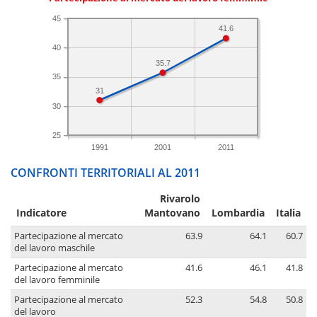
45
41.6
40
35.7
35
31
30
25
1991
2001
2011
CONFRONTI TERRITORIALI AL 2011
Rivarolo
Indicatore
Mantovano
Lombardia
Italia
Partecipazione al mercato
63.9
64.1
60.7
del lavoro maschile
Partecipazione al mercato
41.6
46.1
41.8
del lavoro femminile
Partecipazione al mercato
52.3
54.8
50.8
del lavoro