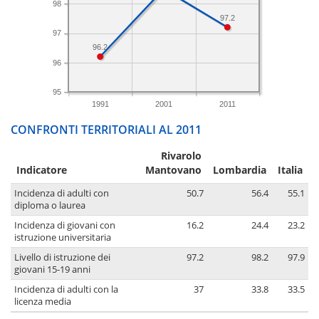
98
97.2
97
96.2
96
95
1991
2001
2011
CONFRONTI TERRITORIALI AL 2011
Rivarolo
Indicatore
Mantovano
Lombardia
Italia
Incidenza di adulti con
50.7
56.4
55.1
diploma o laurea
Incidenza di giovani con
16.2
24.4
23.2
istruzione universitaria
Livello di istruzione dei
97.2
98.2
97.9
giovani 15-19 anni
Incidenza di adulti con la
37
33.8
33.5
licenza media