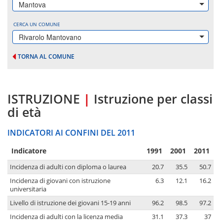
Mantova
CERCA UN COMUNE
Rivarolo Mantovano
TORNA AL COMUNE
ISTRUZIONE
|
Istruzione per classi
di età
INDICATORI AI CONFINI DEL 2011
Indicatore
1991
2001
2011
Incidenza di adulti con diploma o laurea
20.7
35.5
50.7
Incidenza di giovani con istruzione
6.3
12.1
16.2
universitaria
Livello di istruzione dei giovani 15-19 anni
96.2
98.5
97.2
Incidenza di adulti con la licenza media
31.1
37.3
37