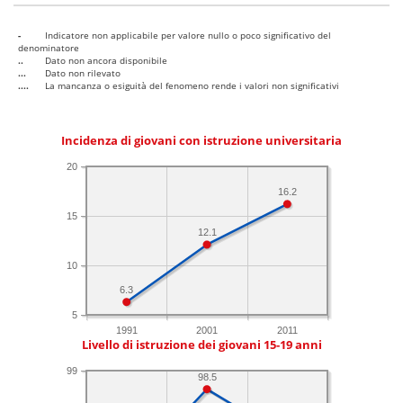
-
Indicatore non applicabile per valore nullo o poco significativo del
denominatore
..
Dato non ancora disponibile
...
Dato non rilevato
....
La mancanza o esiguità del fenomeno rende i valori non significativi
Incidenza di giovani con istruzione universitaria
20
16.2
15
12.1
10
6.3
5
1991
2001
2011
Livello di istruzione dei giovani 15-19 anni
99
98.5