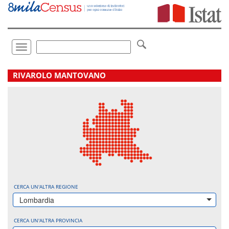
Vai
direttamente
a:
Contenuto
Ricerca
Toggle
navigation
.
RIVAROLO MANTOVANO
CERCA UN'ALTRA REGIONE
Lombardia
CERCA UN'ALTRA PROVINCIA