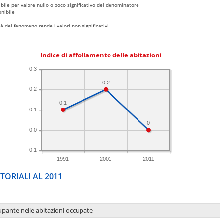
bile per valore nullo o poco significativo del denominatore
nibile
 del fenomeno rende i valori non significativi
Indice di affollamento delle abitazioni
0.3
0.2
0.2
0.1
0.1
0
0.0
-0.1
1991
2001
2011
TORIALI AL 2011
upante nelle abitazioni occupate