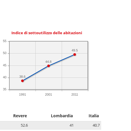
Indice di sottoutilizzo delle abitazioni
55
49.5
50
44.8
45
38.6
40
35
1991
2001
2011
Revere
Lombardia
Italia
52.6
41
40.7