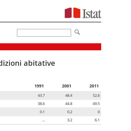
izioni abitative
1991
2001
2011
43.7
48.4
52.6
38.6
44.8
49.5
0.1
0.2
0
...
3.2
6.1