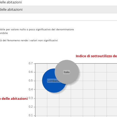
delle abitazioni
delle abitazioni
bile per valore nullo o poco significativo del denominatore
nibile
 del fenomeno rende i valori non significativi
Indice di sottoutilizzo d
0.7
0.6
Italia
0.5
Lombardia
0.4
 delle abitazioni
0.3
0.2
0.1