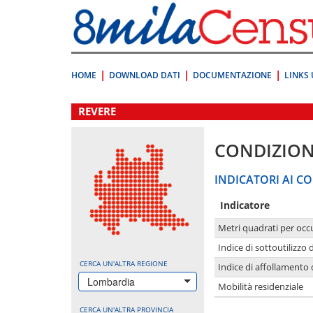
Vai
direttamente
a:
Contenuto
Ricerca
HOME
DOWNLOAD DATI
DOCUMENTAZIONE
LINKS 
.
REVERE
CONDIZION
INDICATORI AI CO
Indicatore
Metri quadrati per occ
Indice di sottoutilizzo 
CERCA UN'ALTRA REGIONE
Indice di affollamento 
Lombardia
Mobilità residenziale
CERCA UN'ALTRA PROVINCIA