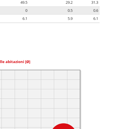
49.5
29.2
31.3
0
0.5
0.6
6.1
5.9
6.1
elle abitazioni
[Ø]