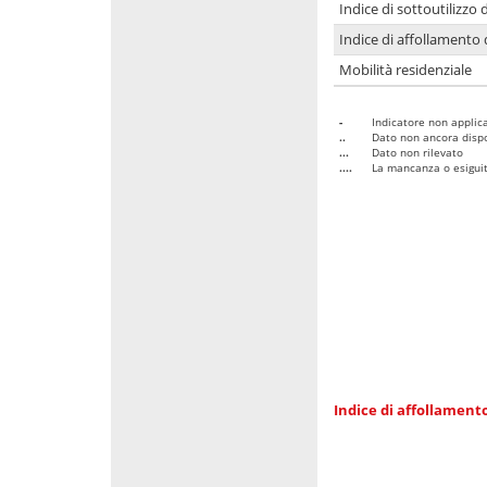
Indice di sottoutilizzo 
Indice di affollamento 
Mobilità residenziale
-
Indicatore non applica
..
Dato non ancora dispo
...
Dato non rilevato
....
La mancanza o esiguità
Indice di affollamento