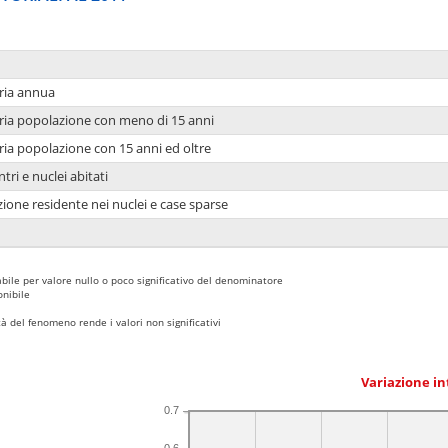
ria annua
ria popolazione con meno di 15 anni
ria popolazione con 15 anni ed oltre
tri e nuclei abitati
ione residente nei nuclei e case sparse
bile per valore nullo o poco significativo del denominatore
nibile
 del fenomeno rende i valori non significativi
Variazione i
0.7