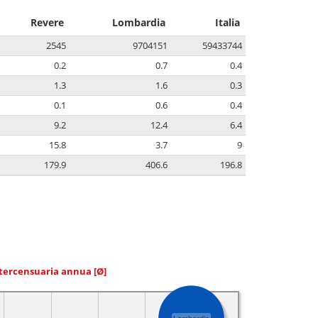
Revere
Lombardia
Italia
2545
9704151
59433744
0.2
0.7
0.4
1.3
1.6
0.3
0.1
0.6
0.4
9.2
12.4
6.4
15.8
3.7
9
179.9
406.6
196.8
ntercensuaria annua
[Ø]