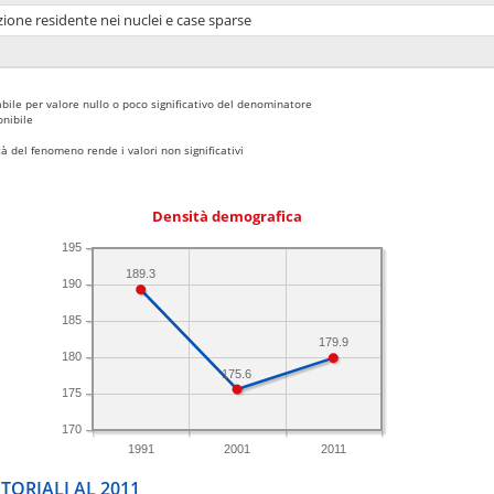
ione residente nei nuclei e case sparse
bile per valore nullo o poco significativo del denominatore
nibile
 del fenomeno rende i valori non significativi
Densità demografica
195
189.3
190
185
179.9
180
175.6
175
170
1991
2001
2011
TORIALI AL 2011