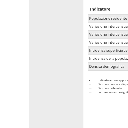
Indicatore
Popolazione residente
Variazione intercensua
Variazione intercensua
Variazione intercensua
Incidenza superficie cen
Incidenza della popolaz
Densità demografica
-
Indicatore non applica
..
Dato non ancora dispo
...
Dato non rilevato
....
La mancanza o esiguità