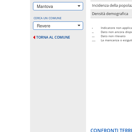
Incidenza della popolaz
Mantova
Densità demografica
CERCA UN COMUNE
Revere
-
Indicatore non applica
..
Dato non ancora dispo
...
Dato non rilevato
TORNA AL COMUNE
....
La mancanza o esiguità
CONFRONTI TERRI