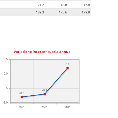
21.2
18.8
15.8
189.3
175.6
179.9
Variazione intercensuaria annua
0.5
0.2
0.0
-0.5
-0.7
-0.8
-1.0
1991
2001
2011