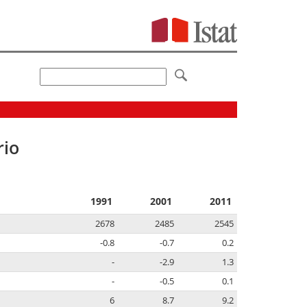
rio
1991
2001
2011
2678
2485
2545
-0.8
-0.7
0.2
-
-2.9
1.3
-
-0.5
0.1
6
8.7
9.2