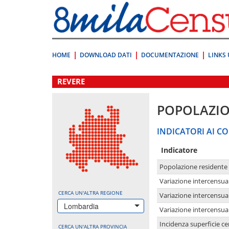
Vai
direttamente
a:
Contenuto
Ricerca
HOME
DOWNLOAD DATI
DOCUMENTAZIONE
LINKS 
.
REVERE
POPOLAZI
INDICATORI AI CO
Indicatore
Popolazione residente
Variazione intercensua
CERCA UN'ALTRA REGIONE
Variazione intercensua
Lombardia
Variazione intercensua
Incidenza superficie cen
CERCA UN'ALTRA PROVINCIA