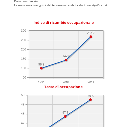
...
Dato non rilevato
....
La mancanza o esiguità del fenomeno rende i valori non significativi
Indice di ricambio occupazionale
300
267.7
250
200
142.6
150
98.9
100
50
1991
2001
2011
Tasso di occupazione
50
49.5
49
47.7
48
47