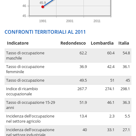
45.9
46
45
1991
2001
2011
CONFRONTI TERRITORIALI AL 2011
Indicatore
Redondesco
Lombardia
Italia
Tasso di occupazione
62.2
60.4
54.8
maschile
Tasso di occupazione
36.9
42.4
36.1
femminile
Tasso di occupazione
49.5
51
45
Indice di ricambio
267.7
274.1
298.1
occupazionale
Tasso di occupazione 15-29
51.9
46.1
36.3
anni
Incidenza dell'occupazione
13.4
2.3
5.5
nel settore agricolo
Incidenza dell'occupazione
40
33.1
27.1
nel settore industriale