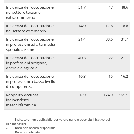
Incidenza dell'occupazione
31.7
47
48.6
nel settore terziario
extracommercio
Incidenza dell'occupazione
14.9
17.6
18.8
nel settore commercio
Incidenza dell'occupazione
21.4
33.5
31.7
in professioni ad alta-media
specializzazione
Incidenza dell'occupazione
40.3
22
21.1
in professioni artigiane,
operaie o agricole
Incidenza dell'occupazione
16.3
15
16.2
in professioni a basso livello
di competenza
Rapporto occupati
169
174.9
161.1
indipendenti
maschi/femmine
-
Indicatore non applicabile per valore nullo o poco significativo del
denominatore
..
Dato non ancora disponibile
...
Dato non rilevato