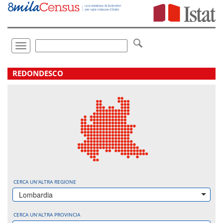
Vai
direttamente
a:
Contenuto
Ricerca
Toggle
navigation
.
REDONDESCO
CERCA UN'ALTRA REGIONE
Lombardia
CERCA UN'ALTRA PROVINCIA