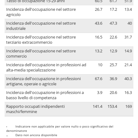
Tasso di occupazione 15-29 anni
60.5
61.7
51.9
Incidenza dell'occupazione nel settore
26.7
17.2
13.4
agricolo
Incidenza dell'occupazione nel settore
43.6
47.3
40
industriale
Incidenza dell'occupazione nel settore
16.5
22.6
31.7
terziario extracommercio
Incidenza dell'occupazione nel settore
13.2
12.9
14.9
commercio
Incidenza dell'occupazione in professioni ad
10
25.7
21.4
alta-media specializzazione
Incidenza dell'occupazione in professioni
67.6
36.9
40.3
artigiane, operaie o agricole
Incidenza dell'occupazione in professioni a
3.9
20.6
16.3
basso livello di competenza
Rapporto occupati indipendenti
141.4
153.4
169
maschi/femmine
-
Indicatore non applicabile per valore nullo o poco significativo del
denominatore
..
Dato non ancora disponibile