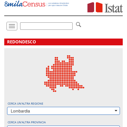
Vai
direttamente
a:
Contenuto
Ricerca
Toggle
navigation
.
REDONDESCO
CERCA UN'ALTRA REGIONE
Lombardia
CERCA UN'ALTRA PROVINCIA