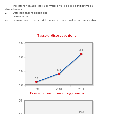
-
Indicatore non applicabile per valore nullo o poco significativo del
denominatore
..
Dato non ancora disponibile
...
Dato non rilevato
....
La mancanza o esiguità del fenomeno rende i valori non significativi
Tasso di disoccupazione
6.5
6.1
6.0
5.4
5.5
5.1
5.0
1991
2001
2011
Tasso di disoccupazione giovanile
25
19.6