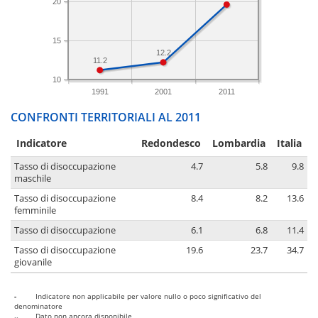
20
15
12.2
11.2
10
1991
2001
2011
CONFRONTI TERRITORIALI AL 2011
Indicatore
Redondesco
Lombardia
Italia
Tasso di disoccupazione
4.7
5.8
9.8
maschile
Tasso di disoccupazione
8.4
8.2
13.6
femminile
Tasso di disoccupazione
6.1
6.8
11.4
Tasso di disoccupazione
19.6
23.7
34.7
giovanile
-
Indicatore non applicabile per valore nullo o poco significativo del
denominatore
..
Dato non ancora disponibile