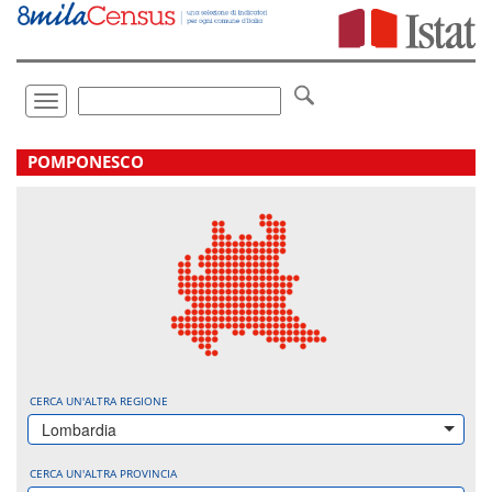
Vai
direttamente
a:
Contenuto
Ricerca
Toggle
navigation
.
POMPONESCO
CERCA UN'ALTRA REGIONE
Lombardia
CERCA UN'ALTRA PROVINCIA