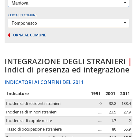
Mantova
CERCA UN COMUNE
Pomponesco
TORNA AL COMUNE
INTEGRAZIONE DEGLI STRANIERI
|
Indici di presenza ed integrazione
INDICATORI AI CONFINI DEL 2011
Indicatore
1991
2001
2011
Incidenza di residenti stranieri
0
32.8
138.4
Incidenza di minori stranieri
....
23.5
27.9
Incidenza di coppie miste
....
1.7
2
Tasso di occupazione straniera
....
80
55.9