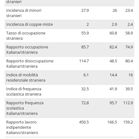
stranieri
Incidenza di minori
27.9
26
23.4
stranieri
Incidenza di coppie miste
2
2.9
2.4
Tasso di occupazione
55.9
60.8
58.9
straniera
Rapporto occupazione
85.7
82.4
74.9
italiana/straniera
Rapporto disoccupazione
114.7
48.5
80.4
italiana/straniera
Indice di mobilità
6.1
14.4
16
residenziale straniera
Indice di frequenza
32.5
41.9
39.5
scolastica straniera
Rapporto frequenza
72.8
95.7
112.9
scolastica
italiana/straniera
Rapporto lavoro
450.5
166.5
159.2
indipendente
italiano/straniero