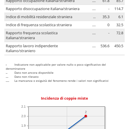
Rapporto occupazione italiana/straniera
....
61.8
85.7
Rapporto disoccupazione italiana/straniera
....
-
114.7
Indice di mobilità residenziale straniera
...
35.3
6.1
Indice di frequenza scolastica straniera
....
0
32.5
Rapporto frequenza scolastica
....
-
72.8
italiana/straniera
Rapporto lavoro indipendente
....
536.6
450.5
italiano/straniero
-
Indicatore non applicabile per valore nullo o poco significativo del
denominatore
..
Dato non ancora disponibile
...
Dato non rilevato
....
La mancanza o esiguità del fenomeno rende i valori non significativi
Incidenza di coppie miste
2.1
2
2.0
1.9