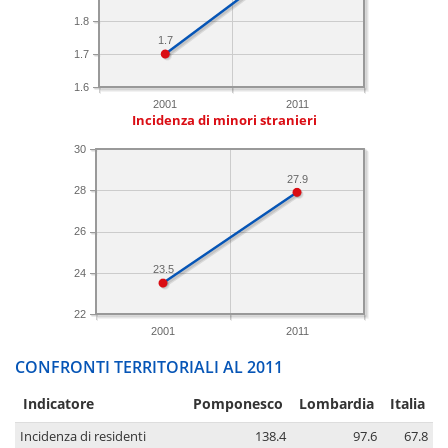
1.8
1.7
1.7
1.6
2001
2011
Incidenza di minori stranieri
30
27.9
28
26
23.5
24
22
2001
2011
CONFRONTI TERRITORIALI AL 2011
Indicatore
Pomponesco
Lombardia
Italia
Incidenza di residenti
138.4
97.6
67.8