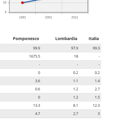
10
9
1991
2001
2011
Pomponesco
Lombardia
Italia
99.9
97.9
99.3
1675.5
18
-
-
-
-
0
0.2
0.2
3.6
1.1
1.4
0.6
1.2
2.7
0
1.2
1.5
13.3
8.1
12.3
4.7
2.7
3