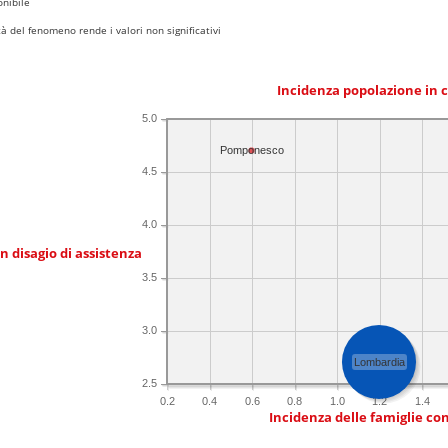
nibile
 del fenomeno rende i valori non significativi
Incidenza popolazione in 
5.0
Pomponesco
4.5
4.0
in disagio di assistenza
3.5
3.0
Lombardia
2.5
0.2
0.4
0.6
0.8
1.0
1.2
1.4
Incidenza delle famiglie co