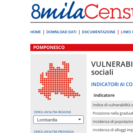
Vai
direttamente
a:
Contenuto
Ricerca
HOME
DOWNLOAD DATI
DOCUMENTAZIONE
LINKS 
.
POMPONESCO
VULNERABI
sociali
INDICATORI AI CO
Indicatore
Indice di vulnerabilità 
CERCA UN'ALTRA REGIONE
Posizione nella graduat
Lombardia
Incidenza di popolazio
Incidenza di alloggi im
CERCA UN'ALTRA PROVINCIA