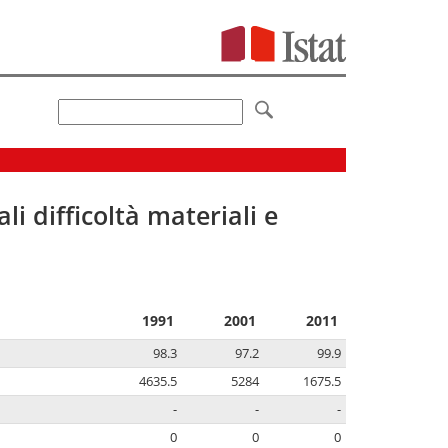
li difficoltà materiali e
1991
2001
2011
98.3
97.2
99.9
4635.5
5284
1675.5
-
-
-
0
0
0