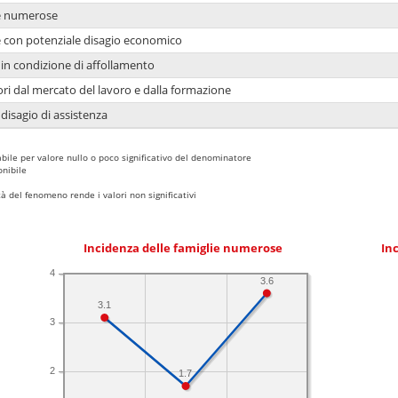
ie numerose
ie con potenziale disagio economico
in condizione di affollamento
ori dal mercato del lavoro e dalla formazione
 disagio di assistenza
bile per valore nullo o poco significativo del denominatore
nibile
 del fenomeno rende i valori non significativi
Incidenza delle famiglie numerose
Inc
4
3.6
3.1
3
2
1.7