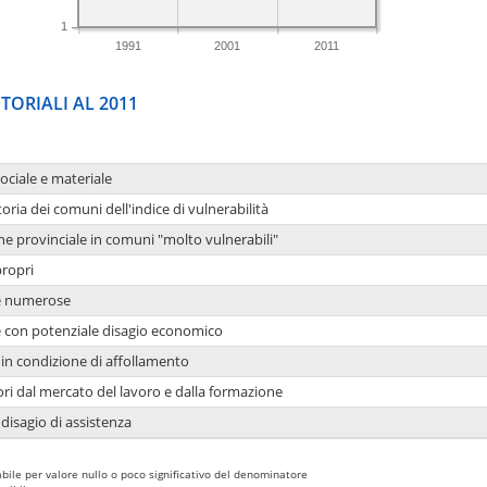
1
1991
2001
2011
TORIALI AL 2011
sociale e materiale
oria dei comuni dell'indice di vulnerabilità
ne provinciale in comuni "molto vulnerabili"
propri
ie numerose
ie con potenziale disagio economico
in condizione di affollamento
ori dal mercato del lavoro e dalla formazione
 disagio di assistenza
bile per valore nullo o poco significativo del denominatore