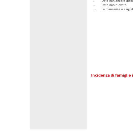
..
Dato non ancora dispo
...
Dato non rilevato
....
La mancanza o esiguità
Incidenza di famiglie 