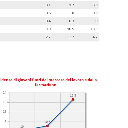
3.1
1.7
3.6
0.6
0
0.6
0.4
0.3
0
10
10.5
13.3
2.7
2.2
4.7
idenza di giovani fuori dal mercato del lavoro e dalla
formazione
14
13.3
13
12
11
10.5
10