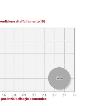
condizione di affollamento
[Ø]
Italia
1.6
1.8
2.0
2.2
2.4
2.6
2.8
3.0
n potenziale disagio economico