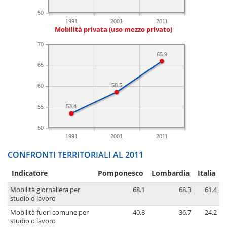
50
1991
2001
2011
Mobilità privata (uso mezzo privato)
70
65.9
65
58.5
60
53.4
55
50
1991
2001
2011
CONFRONTI TERRITORIALI AL 2011
Indicatore
Pomponesco
Lombardia
Italia
Mobilità giornaliera per
68.1
68.3
61.4
studio o lavoro
Mobilità fuori comune per
40.8
36.7
24.2
studio o lavoro