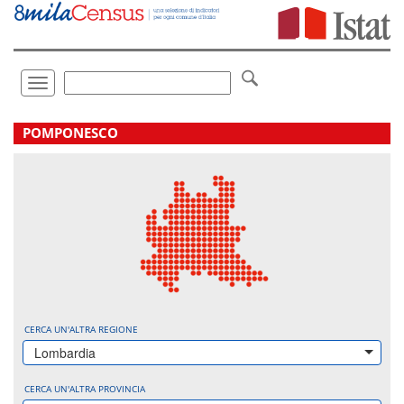
Vai
direttamente
a:
Contenuto
Ricerca
Toggle
navigation
.
POMPONESCO
CERCA UN'ALTRA REGIONE
Lombardia
CERCA UN'ALTRA PROVINCIA