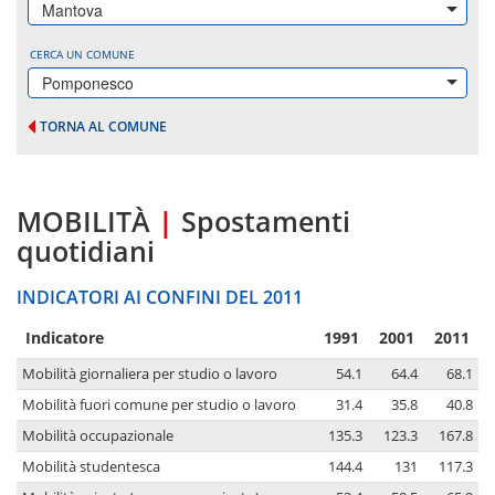
Mantova
CERCA UN COMUNE
Pomponesco
TORNA AL COMUNE
MOBILITÀ
|
Spostamenti
quotidiani
INDICATORI AI CONFINI DEL 2011
Indicatore
1991
2001
2011
Mobilità giornaliera per studio o lavoro
54.1
64.4
68.1
Mobilità fuori comune per studio o lavoro
31.4
35.8
40.8
Mobilità occupazionale
135.3
123.3
167.8
Mobilità studentesca
144.4
131
117.3