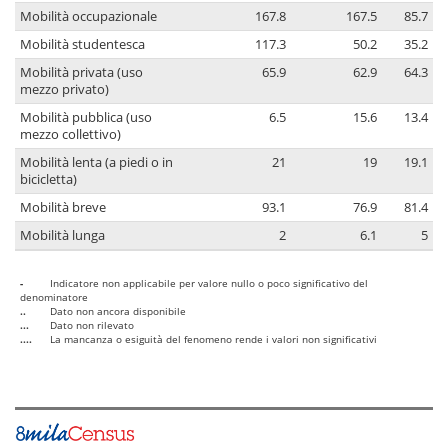
Mobilità occupazionale
167.8
167.5
85.7
Mobilità studentesca
117.3
50.2
35.2
Mobilità privata (uso
65.9
62.9
64.3
mezzo privato)
Mobilità pubblica (uso
6.5
15.6
13.4
mezzo collettivo)
Mobilità lenta (a piedi o in
21
19
19.1
bicicletta)
Mobilità breve
93.1
76.9
81.4
Mobilità lunga
2
6.1
5
-
Indicatore non applicabile per valore nullo o poco significativo del
denominatore
..
Dato non ancora disponibile
...
Dato non rilevato
....
La mancanza o esiguità del fenomeno rende i valori non significativi