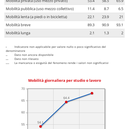
Mobilità privata (uso mezzo privato)
53.4
58.5
65.9
Mobilità pubblica (uso mezzo collettivo)
11.4
8.7
6.5
Mobilità lenta (a piedi o in bicicletta)
22.1
23.9
21
Mobilità breve
89.3
90.9
93.1
Mobilità lunga
2.1
1.3
2
-
Indicatore non applicabile per valore nullo o poco significativo del
denominatore
..
Dato non ancora disponibile
...
Dato non rilevato
....
La mancanza o esiguità del fenomeno rende i valori non significativi
Mobilità giornaliera per studio o lavoro
70
64.4
65
60
54.1
55