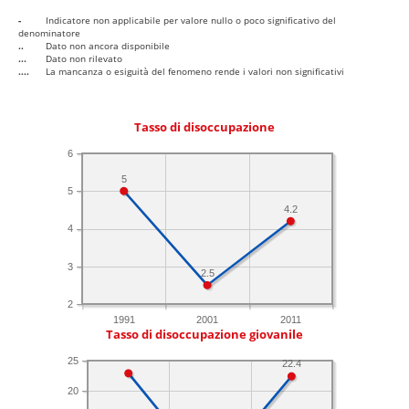
-
Indicatore non applicabile per valore nullo o poco significativo del
denominatore
..
Dato non ancora disponibile
...
Dato non rilevato
....
La mancanza o esiguità del fenomeno rende i valori non significativi
Tasso di disoccupazione
6
5
5
4.2
4
3
2.5
2
1991
2001
2011
Tasso di disoccupazione giovanile
25
22.4
20