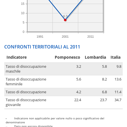
15
10
6.3
5
0
1991
2001
2011
CONFRONTI TERRITORIALI AL 2011
Indicatore
Pomponesco
Lombardia
Italia
Tasso di disoccupazione
3.2
5.8
9.8
maschile
Tasso di disoccupazione
5.6
8.2
13.6
femminile
Tasso di disoccupazione
4.2
6.8
11.4
Tasso di disoccupazione
22.4
23.7
34.7
giovanile
-
Indicatore non applicabile per valore nullo o poco significativo del
denominatore
..
Dato non ancora disponibile