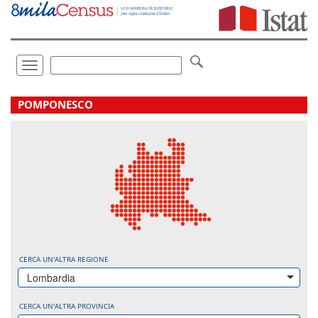
Vai
direttamente
a:
Contenuto
Ricerca
Toggle
navigation
.
POMPONESCO
CERCA UN'ALTRA REGIONE
Lombardia
CERCA UN'ALTRA PROVINCIA