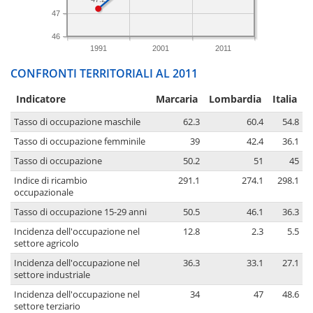
47
46
1991
2001
2011
CONFRONTI TERRITORIALI AL 2011
Indicatore
Marcaria
Lombardia
Italia
Tasso di occupazione maschile
62.3
60.4
54.8
Tasso di occupazione femminile
39
42.4
36.1
Tasso di occupazione
50.2
51
45
Indice di ricambio
291.1
274.1
298.1
occupazionale
Tasso di occupazione 15-29 anni
50.5
46.1
36.3
Incidenza dell'occupazione nel
12.8
2.3
5.5
settore agricolo
Incidenza dell'occupazione nel
36.3
33.1
27.1
settore industriale
Incidenza dell'occupazione nel
34
47
48.6
settore terziario