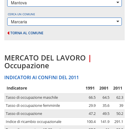
Mantova
CERCA UN COMUNE
Marcaria
TORNA AL COMUNE
MERCATO DEL LAVORO
|
Occupazione
INDICATORI AI CONFINI DEL 2011
Indicatore
1991
2001
2011
Tasso di occupazione maschile
66.5
64.5
62.3
Tasso di occupazione femminile
29.9
35.6
39
Tasso di occupazione
47.2
49.5
50.2
Indice di ricambio occupazionale
100.4
141.9
291.1