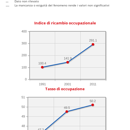
...
Dato non rilevato
....
La mancanza o esiguità del fenomeno rende i valori non significativi
Indice di ricambio occupazionale
400
291.1
300
200
141.9
100.4
100
0
1991
2001
2011
Tasso di occupazione
51
50.2
50
49.5
49
48
47.2