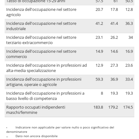
Tasso di occupazione 15-29 anni
57.5
61
50.5
Incidenza dell'occupazione nel settore
20.7
17.8
12.8
agricolo
Incidenza dell'occupazione nel settore
41.2
41.4
36.3
industriale
Incidenza dell'occupazione nel settore
23.1
26.2
34
terziario extracommercio
Incidenza dell'occupazione nel settore
14.9
14.6
16.9
commercio
Incidenza dell'occupazione in professioni ad
12.9
27.3
23.6
alta-media specializzazione
Incidenza dell'occupazione in professioni
59.3
36.9
33.4
artigiane, operaie o agricole
Incidenza dell'occupazione in professioni a
8
19.3
19.3
basso livello di competenza
Rapporto occupati indipendenti
183.8
179.2
174.5
maschi/femmine
-
Indicatore non applicabile per valore nullo o poco significativo del
denominatore
..
Dato non ancora disponibile