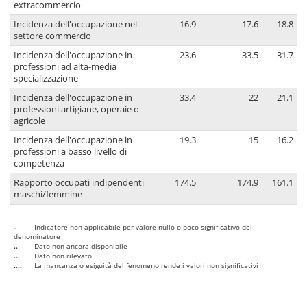
extracommercio
Incidenza dell'occupazione nel
16.9
17.6
18.8
settore commercio
Incidenza dell'occupazione in
23.6
33.5
31.7
professioni ad alta-media
specializzazione
Incidenza dell'occupazione in
33.4
22
21.1
professioni artigiane, operaie o
agricole
Incidenza dell'occupazione in
19.3
15
16.2
professioni a basso livello di
competenza
Rapporto occupati indipendenti
174.5
174.9
161.1
maschi/femmine
-
Indicatore non applicabile per valore nullo o poco significativo del
denominatore
..
Dato non ancora disponibile
...
Dato non rilevato
....
La mancanza o esiguità del fenomeno rende i valori non significativi