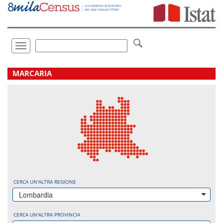
Vai
direttamente
a:
Contenuto
Ricerca
Toggle
navigation
.
MARCARIA
CERCA UN'ALTRA REGIONE
Lombardia
CERCA UN'ALTRA PROVINCIA