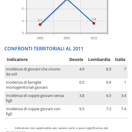
5
3.8
3.7
4
3
1991
2001
2011
CONFRONTI TERRITORIALI AL 2011
Indicatore
Dosolo
Lombardia
Italia
Incidenza di giovani che vivono
4.9
8.3
7
da soli
Incidenza di famiglie
0.5
0.9
1
monogenitoriali giovani
Incidenza di coppie giovani senza
3.8
4.3
3.4
figli
Incidenza di coppie giovani con
9.5
7.3
7.4
figli
-
Indicatore non applicabile per valore nullo o poco significativo del