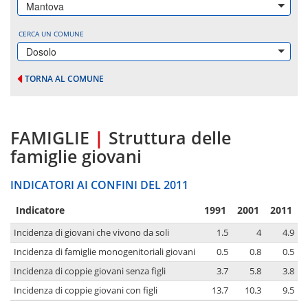
Mantova
CERCA UN COMUNE
Dosolo
TORNA AL COMUNE
FAMIGLIE
|
Struttura delle
famiglie giovani
INDICATORI AI CONFINI DEL 2011
Indicatore
1991
2001
2011
Incidenza di giovani che vivono da soli
1.5
4
4.9
Incidenza di famiglie monogenitoriali giovani
0.5
0.8
0.5
Incidenza di coppie giovani senza figli
3.7
5.8
3.8
Incidenza di coppie giovani con figli
13.7
10.3
9.5