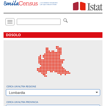
Vai
direttamente
a:
Contenuto
Ricerca
Toggle
navigation
.
DOSOLO
CERCA UN'ALTRA REGIONE
Lombardia
CERCA UN'ALTRA PROVINCIA