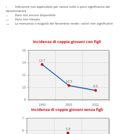
-
Indicatore non applicabile per valore nullo o poco significativo del
denominatore
..
Dato non ancora disponibile
...
Dato non rilevato
....
La mancanza o esiguità del fenomeno rende i valori non significativi
Incidenza di coppie giovani con figli
16
13.7
14
12
10.3
9.5
10
8
1991
2001
2011
Incidenza di coppie giovani senza figli
7
5.8
6