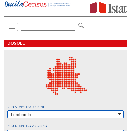
Vai
direttamente
a:
Contenuto
Ricerca
Toggle
navigation
.
DOSOLO
CERCA UN'ALTRA REGIONE
Lombardia
CERCA UN'ALTRA PROVINCIA