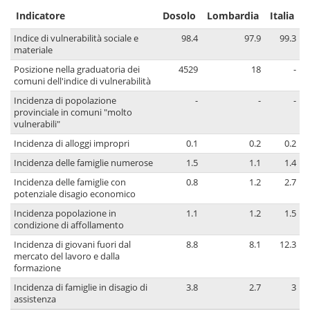
Indicatore
Dosolo
Lombardia
Italia
Indice di vulnerabilità sociale e
98.4
97.9
99.3
materiale
Posizione nella graduatoria dei
4529
18
-
comuni dell'indice di vulnerabilità
Incidenza di popolazione
-
-
-
provinciale in comuni "molto
vulnerabili"
Incidenza di alloggi impropri
0.1
0.2
0.2
Incidenza delle famiglie numerose
1.5
1.1
1.4
Incidenza delle famiglie con
0.8
1.2
2.7
potenziale disagio economico
Incidenza popolazione in
1.1
1.2
1.5
condizione di affollamento
Incidenza di giovani fuori dal
8.8
8.1
12.3
mercato del lavoro e dalla
formazione
Incidenza di famiglie in disagio di
3.8
2.7
3
assistenza