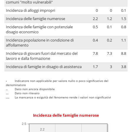
comuni "molto vulnerabili"
Incidenza di alloggi impropri
0
0
0.1
Incidenza delle famiglie numerose
2.2
1.2
1.5
Incidenza delle famiglie con potenziale
0.5
0.1
0.8
disagio economico
Incidenza popolazione in condizione di
0.4
0.2
1.1
affollamento
Incidenza di giovani fuori dal mercato del
7.8
7.3
8.8
lavoro e dalla formazione
Incidenza di famiglie in disagio di assistenza
1.7
3
3.8
-
Indicatore non applicabile per valore nullo o poco significativo del
denominatore
..
Dato non ancora disponibile
...
Dato non rilevato
....
La mancanza o esiguità del fenomeno rende i valori non significativi
Incidenza delle famiglie numerose
2.5
2.2