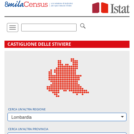
Vai
direttamente
a:
Contenuto
Ricerca
Toggle
navigation
.
CASTIGLIONE DELLE STIVIERE
CERCA UN'ALTRA REGIONE
Lombardia
CERCA UN'ALTRA PROVINCIA