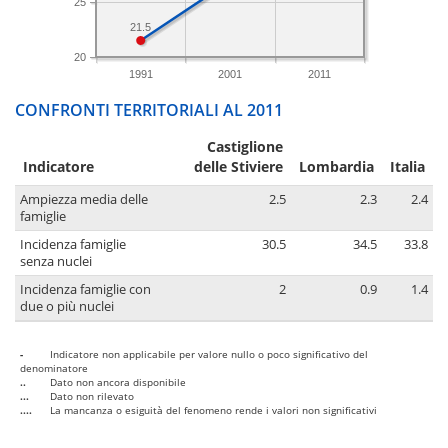
25
21.5
20
1991
2001
2011
CONFRONTI TERRITORIALI AL 2011
Castiglione
Indicatore
delle Stiviere
Lombardia
Italia
Ampiezza media delle
2.5
2.3
2.4
famiglie
Incidenza famiglie
30.5
34.5
33.8
senza nuclei
Incidenza famiglie con
2
0.9
1.4
due o più nuclei
-
Indicatore non applicabile per valore nullo o poco significativo del
denominatore
..
Dato non ancora disponibile
...
Dato non rilevato
....
La mancanza o esiguità del fenomeno rende i valori non significativi