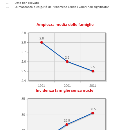
...
Dato non rilevato
....
La mancanza o esiguità del fenomeno rende i valori non significativi
Ampiezza media delle famiglie
2.9
2.8
2.8
2.7
2.6
2.6
2.5
2.5
2.4
1991
2001
2011
Incidenza famiglie senza nuclei
35
30.5
30
26.9