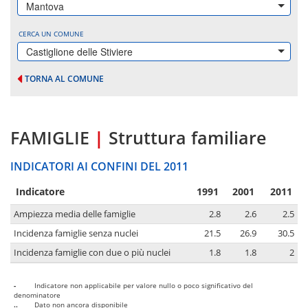
Mantova
CERCA UN COMUNE
Castiglione delle Stiviere
TORNA AL COMUNE
FAMIGLIE
|
Struttura familiare
INDICATORI AI CONFINI DEL 2011
Indicatore
1991
2001
2011
Ampiezza media delle famiglie
2.8
2.6
2.5
Incidenza famiglie senza nuclei
21.5
26.9
30.5
Incidenza famiglie con due o più nuclei
1.8
1.8
2
-
Indicatore non applicabile per valore nullo o poco significativo del
denominatore
..
Dato non ancora disponibile