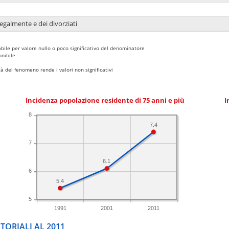
legalmente e dei divorziati
bile per valore nullo o poco significativo del denominatore
nibile
 del fenomeno rende i valori non significativi
Incidenza popolazione residente di 75 anni e più
I
8
7.4
7
6.1
6
5.4
5
1991
2001
2011
TORIALI AL 2011