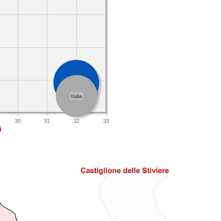
Lombardia
Italia
30
31
32
33
i