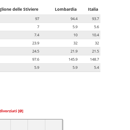
glione delle Stiviere
Lombardia
Italia
97
94.4
93.7
7
5.9
5.6
7.4
10
10.4
23.9
32
32
24.5
21.9
21.5
97.6
145.9
148.7
5.9
5.9
5.4
divorziati
[Ø]