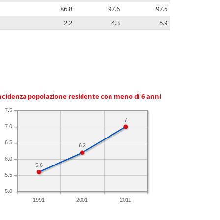
86.8
97.6
97.6
2.2
4.3
5.9
ncidenza popolazione residente con meno di 6 anni
7.5
7
7.0
6.5
6.2
6.0
5.6
5.5
5.0
1991
2001
2011