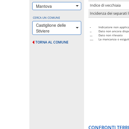
Indice di vecchiaia
Mantova
Incidenza dei separati 
CERCA UN COMUNE
Castiglione delle
-
Indicatore non applica
Stiviere
..
Dato non ancora dispo
...
Dato non rilevato
....
La mancanza o esiguità
TORNA AL COMUNE
CONFRONTI TERRI