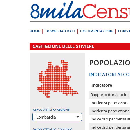
Vai
direttamente
a:
Contenuto
Ricerca
HOME
DOWNLOAD DATI
DOCUMENTAZIONE
LINKS 
.
CASTIGLIONE DELLE STIVIERE
POPOLAZI
INDICATORI AI CO
Indicatore
Rapporto di mascolinit
Incidenza popolazione 
CERCA UN'ALTRA REGIONE
Incidenza popolazione 
Lombardia
Indice di dipendenza a
Indice di dipendenza g
CERCA UN'ALTRA PROVINCIA