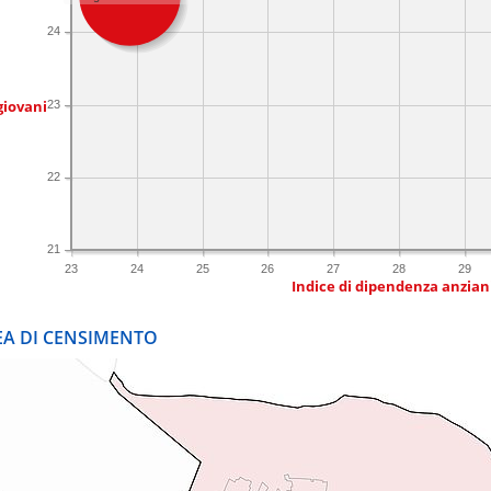
24
giovani
23
22
21
23
24
25
26
27
28
29
Indice di dipendenza anzian
REA DI CENSIMENTO