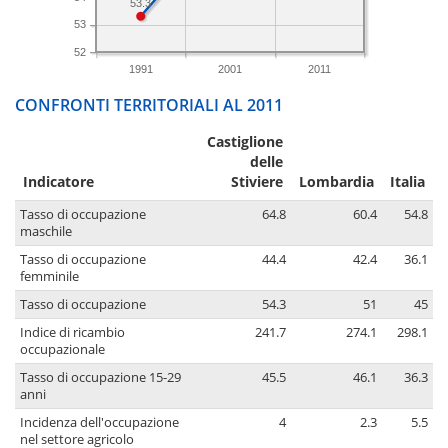
53.3
53
52
1991
2001
2011
CONFRONTI TERRITORIALI AL 2011
Castiglione
delle
Indicatore
Stiviere
Lombardia
Italia
Tasso di occupazione
64.8
60.4
54.8
maschile
Tasso di occupazione
44.4
42.4
36.1
femminile
Tasso di occupazione
54.3
51
45
Indice di ricambio
241.7
274.1
298.1
occupazionale
Tasso di occupazione 15-29
45.5
46.1
36.3
anni
Incidenza dell'occupazione
4
2.3
5.5
nel settore agricolo