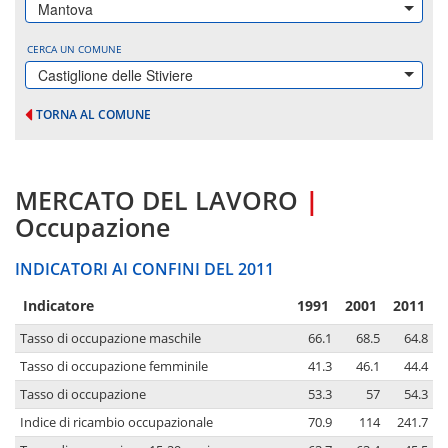
Mantova
CERCA UN COMUNE
Castiglione delle Stiviere
TORNA AL COMUNE
MERCATO DEL LAVORO
|
Occupazione
INDICATORI AI CONFINI DEL 2011
Indicatore
1991
2001
2011
Tasso di occupazione maschile
66.1
68.5
64.8
Tasso di occupazione femminile
41.3
46.1
44.4
Tasso di occupazione
53.3
57
54.3
Indice di ricambio occupazionale
70.9
114
241.7