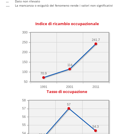
...
Dato non rilevato
....
La mancanza o esiguità del fenomeno rende i valori non significativi
Indice di ricambio occupazionale
300
241.7
250
200
150
114
100
70.9
50
1991
2001
2011
Tasso di occupazione
58
57
57
56
55
54.3
54