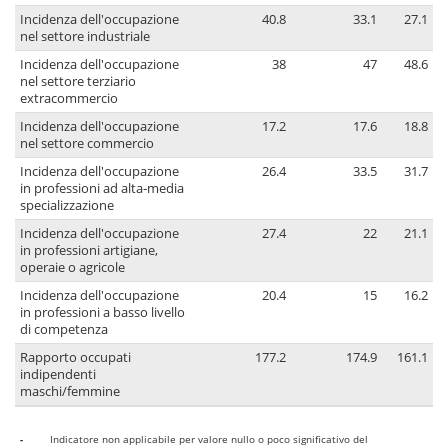
Incidenza dell'occupazione
40.8
33.1
27.1
nel settore industriale
Incidenza dell'occupazione
38
47
48.6
nel settore terziario
extracommercio
Incidenza dell'occupazione
17.2
17.6
18.8
nel settore commercio
Incidenza dell'occupazione
26.4
33.5
31.7
in professioni ad alta-media
specializzazione
Incidenza dell'occupazione
27.4
22
21.1
in professioni artigiane,
operaie o agricole
Incidenza dell'occupazione
20.4
15
16.2
in professioni a basso livello
di competenza
Rapporto occupati
177.2
174.9
161.1
indipendenti
maschi/femmine
-
Indicatore non applicabile per valore nullo o poco significativo del