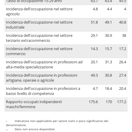
Tasso di occupazione 15-29 anni
63.7
63.4
45.5
Incidenza dell'occupazione nel settore
4.8
4.4
4
agricolo
Incidenza dell'occupazione nel settore
51.8
49.1
40.8
industriale
Incidenza dell'occupazione nel settore
29.1
30.9
38
terziario extracommercio
Incidenza dell'occupazione nel settore
14.3
15.7
17.2
commercio
Incidenza dell'occupazione in professioni ad
20.1
31.3
26.4
alta-media specializzazione
Incidenza dell'occupazione in professioni
49.3
30.8
27.4
artigiane, operaie o agricole
Incidenza dell'occupazione in professioni a
4.7
18.4
20.4
basso livello di competenza
Rapporto occupati indipendenti
175.6
170
177.2
maschi/femmine
-
Indicatore non applicabile per valore nullo o poco significativo del
denominatore
..
Dato non ancora disponibile