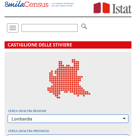
Vai
direttamente
a:
Contenuto
Ricerca
Toggle
navigation
.
CASTIGLIONE DELLE STIVIERE
CERCA UN'ALTRA REGIONE
Lombardia
CERCA UN'ALTRA PROVINCIA