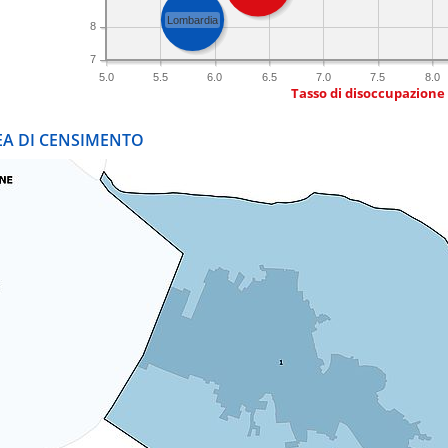
Lombardia
8
7
5.0
5.5
6.0
6.5
7.0
7.5
8.0
Tasso di disoccupazione
REA DI CENSIMENTO