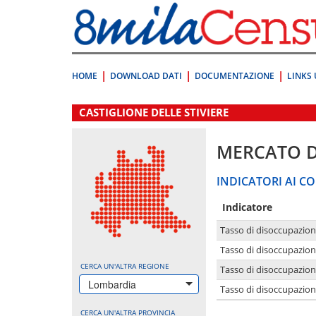
Vai
direttamente
a:
Contenuto
Ricerca
HOME
DOWNLOAD DATI
DOCUMENTAZIONE
LINKS 
.
CASTIGLIONE DELLE STIVIERE
MERCATO 
INDICATORI AI CO
Indicatore
Tasso di disoccupazio
Tasso di disoccupazio
CERCA UN'ALTRA REGIONE
Tasso di disoccupazio
Lombardia
Tasso di disoccupazion
CERCA UN'ALTRA PROVINCIA