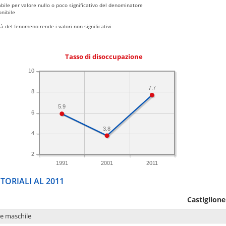
bile per valore nullo o poco significativo del denominatore
nibile
 del fenomeno rende i valori non significativi
Tasso di disoccupazione
10
7.7
8
5.9
6
3.8
4
2
1991
2001
2011
TORIALI AL 2011
Castiglione
ne maschile