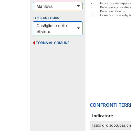
-
Indicatore non applica
Mantova
..
Dato non ancora dispo
...
Dato non rilevato
....
La mancanza o esiguità
CERCA UN COMUNE
Castiglione delle
Stiviere
TORNA AL COMUNE
CONFRONTI TERRI
Indicatore
Tasso di disoccupazio