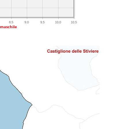
8.5
9.0
9.5
10.0
10.5
 maschile