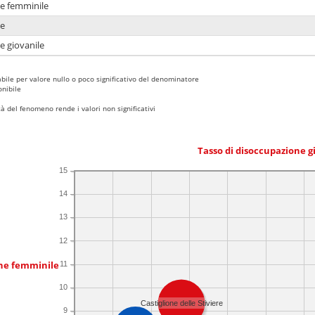
ne femminile
ne
e giovanile
bile per valore nullo o poco significativo del denominatore
nibile
 del fenomeno rende i valori non significativi
Tasso di disoccupazione g
15
14
13
12
one femminile
11
10
Castiglione delle Stiviere
9