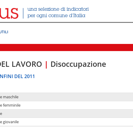
UTILI
DEL LAVORO
|
Disoccupazione
NFINI DEL 2011
ne maschile
ne femminile
ne
e giovanile