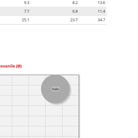
9.3
8.2
13.6
7.7
6.8
11.4
25.1
23.7
34.7
iovanile
[Ø]
Italia