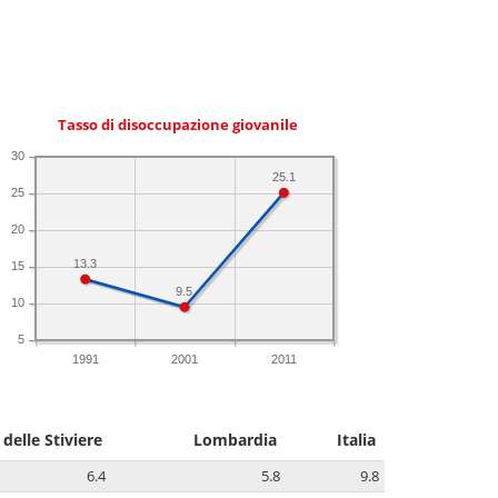
Tasso di disoccupazione giovanile
30
25.1
25
20
13.3
15
9.5
10
5
1991
2001
2011
 delle Stiviere
Lombardia
Italia
6.4
5.8
9.8