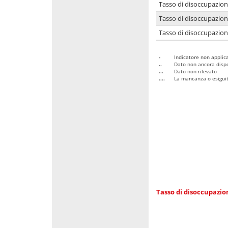
Tasso di disoccupazio
Tasso di disoccupazio
Tasso di disoccupazion
-
Indicatore non applica
..
Dato non ancora dispo
...
Dato non rilevato
....
La mancanza o esiguità
Tasso di disoccupazi