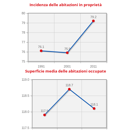
Incidenza delle abitazioni in proprietà
80
79.2
79
78
77
76.1
75.9
76
75
1991
2001
2011
Superficie media delle abitazioni occupate
119.0
118.7
118.5
118.1
117.9
118.0
117.5