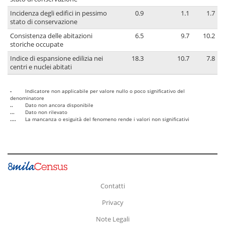
Incidenza degli edifici in pessimo
0.9
1.1
1.7
stato di conservazione
Consistenza delle abitazioni
6.5
9.7
10.2
storiche occupate
Indice di espansione edilizia nei
18.3
10.7
7.8
centri e nuclei abitati
-
Indicatore non applicabile per valore nullo o poco significativo del
denominatore
..
Dato non ancora disponibile
...
Dato non rilevato
....
La mancanza o esiguità del fenomeno rende i valori non significativi
Contatti
Privacy
Note Legali