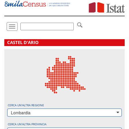
Vai
direttamente
a:
Contenuto
Ricerca
Toggle
navigation
.
CASTEL D'ARIO
CERCA UN'ALTRA REGIONE
Lombardia
CERCA UN'ALTRA PROVINCIA