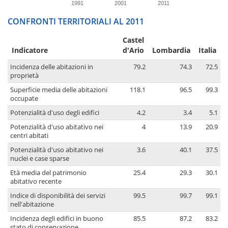
1991
2001
2011
CONFRONTI TERRITORIALI AL 2011
Castel
Indicatore
d'Ario
Lombardia
Italia
Incidenza delle abitazioni in
79.2
74.3
72.5
proprietà
Superficie media delle abitazioni
118.1
96.5
99.3
occupate
Potenzialità d'uso degli edifici
4.2
3.4
5.1
Potenzialità d'uso abitativo nei
4
13.9
20.9
centri abitati
Potenzialità d'uso abitativo nei
3.6
40.1
37.5
nuclei e case sparse
Età media del patrimonio
25.4
29.3
30.1
abitativo recente
Indice di disponibilità dei servizi
99.5
99.7
99.1
nell'abitazione
Incidenza degli edifici in buono
85.5
87.2
83.2
stato di conservazione