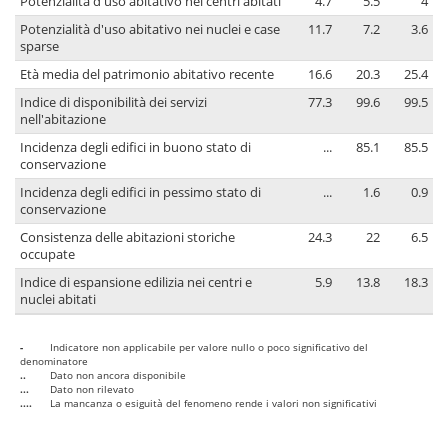
Potenzialità d'uso abitativo nei centri abitati
4.7
5.5
4
Potenzialità d'uso abitativo nei nuclei e case
11.7
7.2
3.6
sparse
Età media del patrimonio abitativo recente
16.6
20.3
25.4
Indice di disponibilità dei servizi
77.3
99.6
99.5
nell'abitazione
Incidenza degli edifici in buono stato di
...
85.1
85.5
conservazione
Incidenza degli edifici in pessimo stato di
...
1.6
0.9
conservazione
Consistenza delle abitazioni storiche
24.3
22
6.5
occupate
Indice di espansione edilizia nei centri e
5.9
13.8
18.3
nuclei abitati
-
Indicatore non applicabile per valore nullo o poco significativo del
denominatore
..
Dato non ancora disponibile
...
Dato non rilevato
....
La mancanza o esiguità del fenomeno rende i valori non significativi