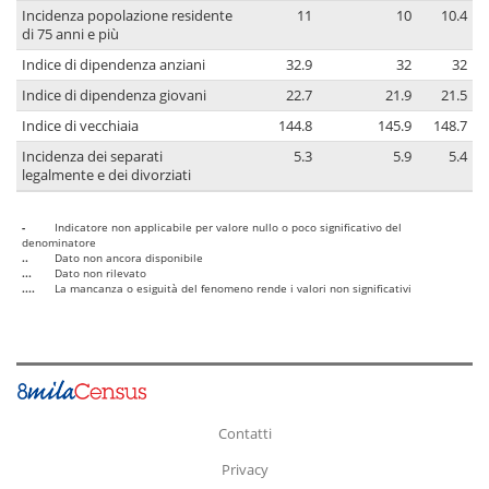
Incidenza popolazione residente
11
10
10.4
di 75 anni e più
Indice di dipendenza anziani
32.9
32
32
Indice di dipendenza giovani
22.7
21.9
21.5
Indice di vecchiaia
144.8
145.9
148.7
Incidenza dei separati
5.3
5.9
5.4
legalmente e dei divorziati
-
Indicatore non applicabile per valore nullo o poco significativo del
denominatore
..
Dato non ancora disponibile
...
Dato non rilevato
....
La mancanza o esiguità del fenomeno rende i valori non significativi
Contatti
Privacy