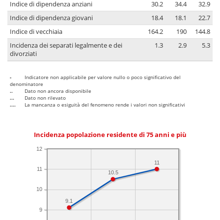
Indice di dipendenza anziani
30.2
34.4
32.9
Indice di dipendenza giovani
18.4
18.1
22.7
Indice di vecchiaia
164.2
190
144.8
Incidenza dei separati legalmente e dei
1.3
2.9
5.3
divorziati
-
Indicatore non applicabile per valore nullo o poco significativo del
denominatore
..
Dato non ancora disponibile
...
Dato non rilevato
....
La mancanza o esiguità del fenomeno rende i valori non significativi
Incidenza popolazione residente di 75 anni e più
12
11
11
10.5
10
9.1
9