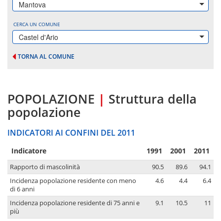
Mantova
CERCA UN COMUNE
Castel d'Ario
TORNA AL COMUNE
POPOLAZIONE
|
Struttura della
popolazione
INDICATORI AI CONFINI DEL 2011
Indicatore
1991
2001
2011
Rapporto di mascolinità
90.5
89.6
94.1
Incidenza popolazione residente con meno
4.6
4.4
6.4
di 6 anni
Incidenza popolazione residente di 75 anni e
9.1
10.5
11
più