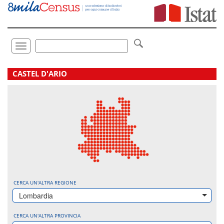
Vai
direttamente
a:
Contenuto
Ricerca
Toggle
navigation
.
CASTEL D'ARIO
CERCA UN'ALTRA REGIONE
Lombardia
CERCA UN'ALTRA PROVINCIA