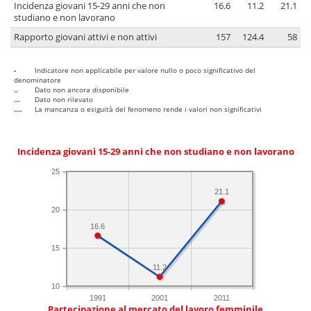
Incidenza giovani 15-29 anni che non
16.6
11.2
21.1
studiano e non lavorano
Rapporto giovani attivi e non attivi
157
124.4
58
-
Indicatore non applicabile per valore nullo o poco significativo del
denominatore
..
Dato non ancora disponibile
...
Dato non rilevato
....
La mancanza o esiguità del fenomeno rende i valori non significativi
Incidenza giovani 15-29 anni che non studiano e non lavorano
25
21.1
20
16.6
15
11.2
10
1991
2001
2011
Partecipazione al mercato del lavoro femminile