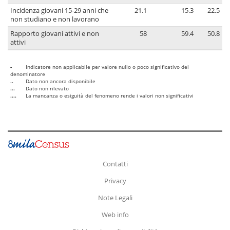
Incidenza giovani 15-29 anni che
21.1
15.3
22.5
non studiano e non lavorano
Rapporto giovani attivi e non
58
59.4
50.8
attivi
-
Indicatore non applicabile per valore nullo o poco significativo del
denominatore
..
Dato non ancora disponibile
...
Dato non rilevato
....
La mancanza o esiguità del fenomeno rende i valori non significativi
Contatti
Privacy
Note Legali
Web info