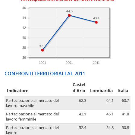
46
44.5
44
43.1
42
40
37.5
38
36
1991
2001
2011
CONFRONTI TERRITORIALI AL 2011
Castel
Indicatore
d'Ario
Lombardia
Italia
Partecipazione al mercato del
62.3
64.1
60.7
lavoro maschile
Partecipazione al mercato del
43.1
46.1
41.8
lavoro femminile
Partecipazione al mercato del
52.4
54.8
50.8
lavoro