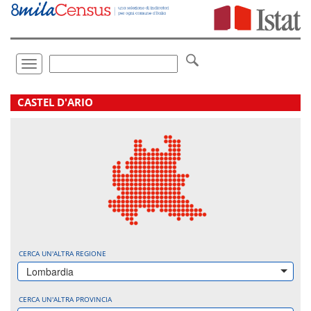
Vai
direttamente
a:
Contenuto
Ricerca
Toggle
navigation
.
CASTEL D'ARIO
CERCA UN'ALTRA REGIONE
Lombardia
CERCA UN'ALTRA PROVINCIA