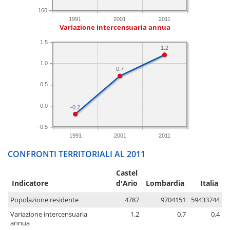
160
1991
2001
2011
Variazione intercensuaria annua
1.5
1.2
1.0
0.7
0.5
0.0
-0.2
-0.5
1991
2001
2011
CONFRONTI TERRITORIALI AL 2011
Castel
Indicatore
d'Ario
Lombardia
Italia
Popolazione residente
4787
9704151
59433744
Variazione intercensuaria
1.2
0.7
0.4
annua