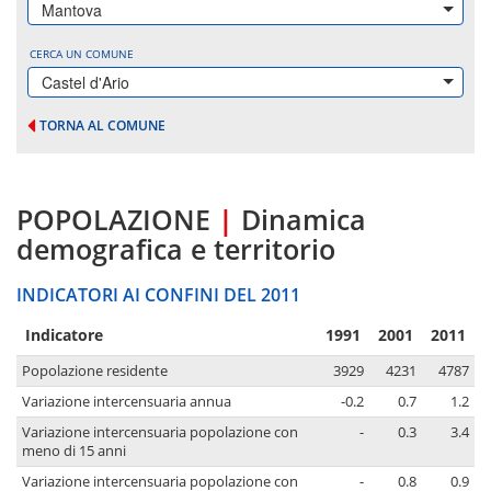
Mantova
CERCA UN COMUNE
Castel d'Ario
TORNA AL COMUNE
POPOLAZIONE
|
Dinamica
demografica e territorio
INDICATORI AI CONFINI DEL 2011
Indicatore
1991
2001
2011
Popolazione residente
3929
4231
4787
Variazione intercensuaria annua
-0.2
0.7
1.2
Variazione intercensuaria popolazione con
-
0.3
3.4
meno di 15 anni
Variazione intercensuaria popolazione con
-
0.8
0.9