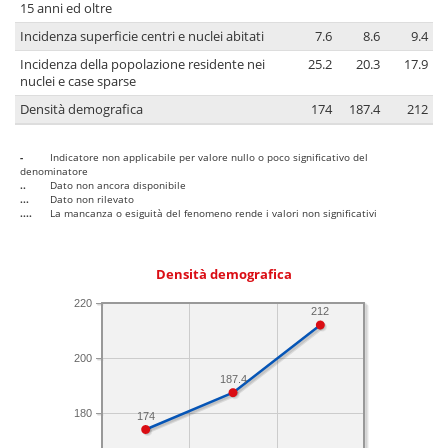
15 anni ed oltre
Incidenza superficie centri e nuclei abitati
7.6
8.6
9.4
Incidenza della popolazione residente nei
25.2
20.3
17.9
nuclei e case sparse
Densità demografica
174
187.4
212
-
Indicatore non applicabile per valore nullo o poco significativo del
denominatore
..
Dato non ancora disponibile
...
Dato non rilevato
....
La mancanza o esiguità del fenomeno rende i valori non significativi
Densità demografica
220
212
200
187.4
180
174