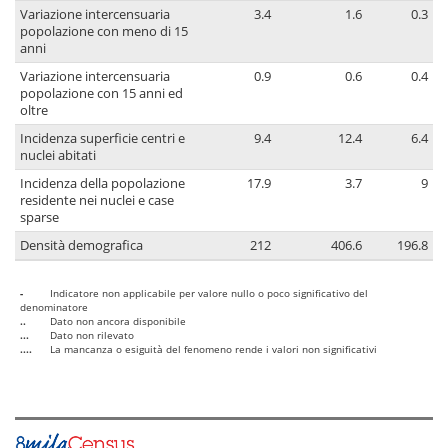
Variazione intercensuaria
3.4
1.6
0.3
popolazione con meno di 15
anni
Variazione intercensuaria
0.9
0.6
0.4
popolazione con 15 anni ed
oltre
Incidenza superficie centri e
9.4
12.4
6.4
nuclei abitati
Incidenza della popolazione
17.9
3.7
9
residente nei nuclei e case
sparse
Densità demografica
212
406.6
196.8
-
Indicatore non applicabile per valore nullo o poco significativo del
denominatore
..
Dato non ancora disponibile
...
Dato non rilevato
....
La mancanza o esiguità del fenomeno rende i valori non significativi