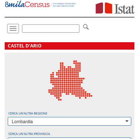
Vai
direttamente
a:
Contenuto
Ricerca
Toggle
navigation
.
CASTEL D'ARIO
CERCA UN'ALTRA REGIONE
Lombardia
CERCA UN'ALTRA PROVINCIA