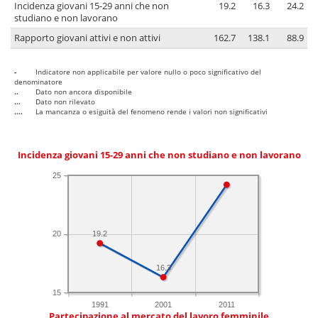
Incidenza giovani 15-29 anni che non
19.2
16.3
24.2
studiano e non lavorano
Rapporto giovani attivi e non attivi
162.7
138.1
88.9
-
Indicatore non applicabile per valore nullo o poco significativo del
denominatore
..
Dato non ancora disponibile
...
Dato non rilevato
....
La mancanza o esiguità del fenomeno rende i valori non significativi
Incidenza giovani 15-29 anni che non studiano e non lavorano
25
19.2
20
16.3
15
1991
2001
2011
Partecipazione al mercato del lavoro femminile