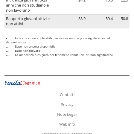
Incidenza giovani 15-29
24.2
15.3
22.5
anni che non studiano e
non lavorano
Rapporto giovani attivi e
88.9
59.4
50.8
non attivi
-
Indicatore non applicabile per valore nullo o poco significativo del
denominatore
..
Dato non ancora disponibile
...
Dato non rilevato
....
La mancanza o esiguità del fenomeno rende i valori non significativi
Contatti
Privacy
Note Legali
Web info
Dichiarazione di accessibilità