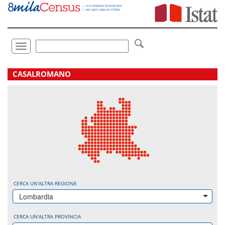
Vai
direttamente
a:
Contenuto
Ricerca
Toggle
navigation
.
CASALROMANO
CERCA UN'ALTRA REGIONE
Lombardia
CERCA UN'ALTRA PROVINCIA