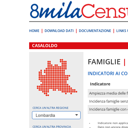
Vai
direttamente
a:
Contenuto
Ricerca
HOME
DOWNLOAD DATI
DOCUMENTAZIONE
LINKS 
.
CASALOLDO
FAMIGLIE
|
INDICATORI AI CO
Indicatore
Ampiezza media delle f
Incidenza famiglie senz
CERCA UN'ALTRA REGIONE
Incidenza famiglie con 
Lombardia
-
Indicatore non applica
CERCA UN'ALTRA PROVINCIA
..
Dato non ancora dispo