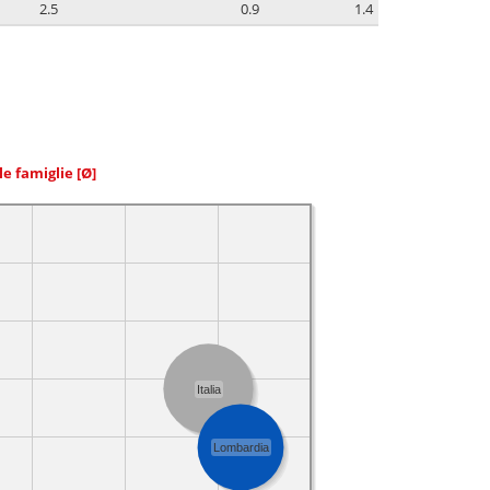
2.5
0.9
1.4
le famiglie
[Ø]
Italia
Lombardia