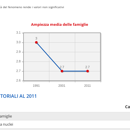
 del fenomeno rende i valori non significativi
Ampiezza media delle famiglie
3.1
3
3.0
2.9
2.8
2.7
2.7
2.7
2.6
1991
2001
2011
TORIALI AL 2011
Ca
amiglie
a nuclei