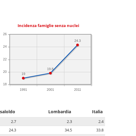
Incidenza famiglie senza nuclei
26
24.3
24
22
19.8
20
19
18
1991
2001
2011
saloldo
Lombardia
Italia
2.7
2.3
2.4
24.3
34.5
33.8