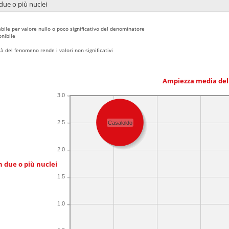
due o più nuclei
bile per valore nullo o poco significativo del denominatore
nibile
 del fenomeno rende i valori non significativi
Ampiezza media del
3.0
2.5
Casaloldo
2.0
n due o più nuclei
1.5
1.0