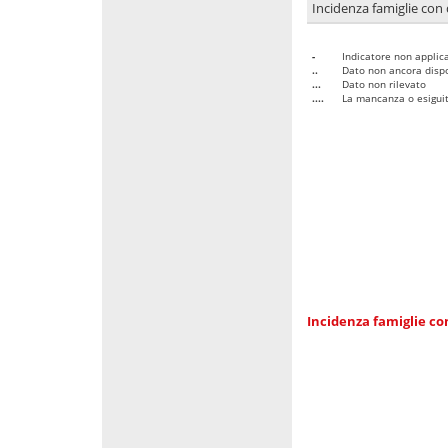
Incidenza famiglie con 
-
Indicatore non applica
..
Dato non ancora dispo
...
Dato non rilevato
....
La mancanza o esiguità
Incidenza famiglie co