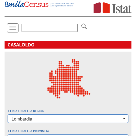
Vai
direttamente
a:
Contenuto
Ricerca
Toggle
navigation
.
CASALOLDO
CERCA UN'ALTRA REGIONE
Lombardia
CERCA UN'ALTRA PROVINCIA