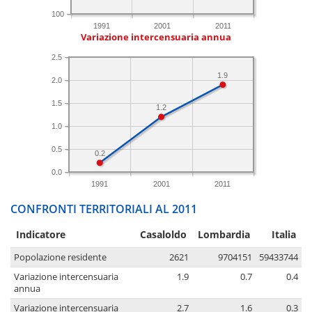
100
1991
2001
2011
Variazione intercensuaria annua
2.5
1.9
2.0
1.5
1.2
1.0
0.5
0.2
0.0
1991
2001
2011
CONFRONTI TERRITORIALI AL 2011
Indicatore
Casaloldo
Lombardia
Italia
Popolazione residente
2621
9704151
59433744
Variazione intercensuaria
1.9
0.7
0.4
annua
Variazione intercensuaria
2.7
1.6
0.3