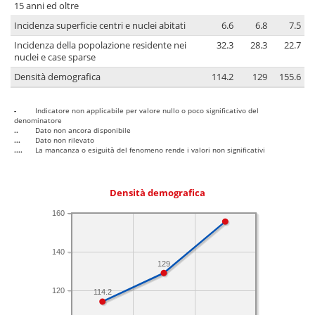
15 anni ed oltre
Incidenza superficie centri e nuclei abitati
6.6
6.8
7.5
Incidenza della popolazione residente nei
32.3
28.3
22.7
nuclei e case sparse
Densità demografica
114.2
129
155.6
-
Indicatore non applicabile per valore nullo o poco significativo del
denominatore
..
Dato non ancora disponibile
...
Dato non rilevato
....
La mancanza o esiguità del fenomeno rende i valori non significativi
Densità demografica
160
140
129
120
114.2