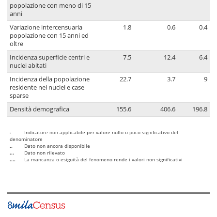
popolazione con meno di 15
anni
Variazione intercensuaria
1.8
0.6
0.4
popolazione con 15 anni ed
oltre
Incidenza superficie centri e
7.5
12.4
6.4
nuclei abitati
Incidenza della popolazione
22.7
3.7
9
residente nei nuclei e case
sparse
Densità demografica
155.6
406.6
196.8
-
Indicatore non applicabile per valore nullo o poco significativo del
denominatore
..
Dato non ancora disponibile
...
Dato non rilevato
....
La mancanza o esiguità del fenomeno rende i valori non significativi