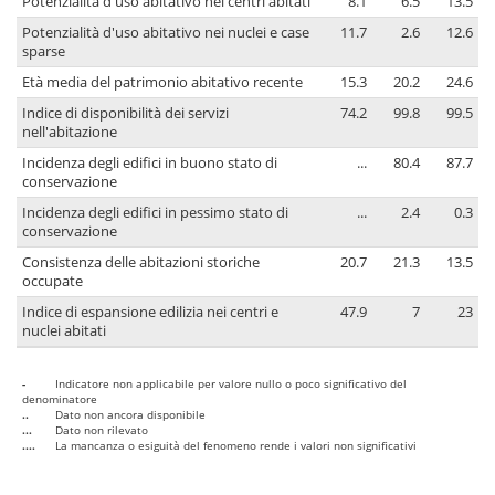
Potenzialità d'uso abitativo nei centri abitati
8.1
6.5
13.5
Potenzialità d'uso abitativo nei nuclei e case
11.7
2.6
12.6
sparse
Età media del patrimonio abitativo recente
15.3
20.2
24.6
Indice di disponibilità dei servizi
74.2
99.8
99.5
nell'abitazione
Incidenza degli edifici in buono stato di
...
80.4
87.7
conservazione
Incidenza degli edifici in pessimo stato di
...
2.4
0.3
conservazione
Consistenza delle abitazioni storiche
20.7
21.3
13.5
occupate
Indice di espansione edilizia nei centri e
47.9
7
23
nuclei abitati
-
Indicatore non applicabile per valore nullo o poco significativo del
denominatore
..
Dato non ancora disponibile
...
Dato non rilevato
....
La mancanza o esiguità del fenomeno rende i valori non significativi