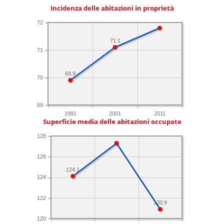
Incidenza delle abitazioni in proprietà
72
71.1
71
69.9
70
69
1991
2001
2011
Superficie media delle abitazioni occupate
128
126
124.1
124
122
120.9
120