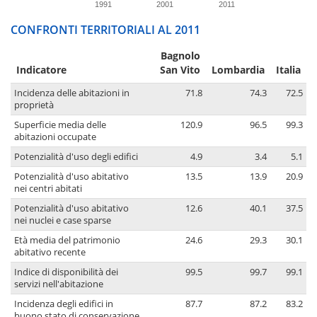
1991
2001
2011
CONFRONTI TERRITORIALI AL 2011
Bagnolo
Indicatore
San Vito
Lombardia
Italia
Incidenza delle abitazioni in
71.8
74.3
72.5
proprietà
Superficie media delle
120.9
96.5
99.3
abitazioni occupate
Potenzialità d'uso degli edifici
4.9
3.4
5.1
Potenzialità d'uso abitativo
13.5
13.9
20.9
nei centri abitati
Potenzialità d'uso abitativo
12.6
40.1
37.5
nei nuclei e case sparse
Età media del patrimonio
24.6
29.3
30.1
abitativo recente
Indice di disponibilità dei
99.5
99.7
99.1
servizi nell'abitazione
Incidenza degli edifici in
87.7
87.2
83.2
buono stato di conservazione