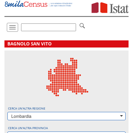
Vai
direttamente
a:
Contenuto
Ricerca
Toggle
navigation
.
BAGNOLO SAN VITO
CERCA UN'ALTRA REGIONE
Lombardia
CERCA UN'ALTRA PROVINCIA