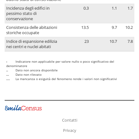
Incidenza degli edifici in
0.3
1.1
1.7
pessimo stato di
conservazione
Consistenza delle abitazioni
13.5
9.7
10.2
storiche occupate
Indice di espansione edilizia
23
10.7
7.8
nei centri e nuclei abitati
-
Indicatore non applicabile per valore nullo o poco significativo del
denominatore
..
Dato non ancora disponibile
...
Dato non rilevato
....
La mancanza o esiguità del fenomeno rende i valori non significativi
Contatti
Privacy