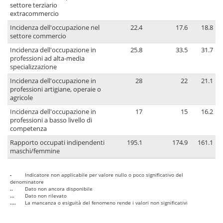
settore terziario
extracommercio
Incidenza dell'occupazione nel
22.4
17.6
18.8
settore commercio
Incidenza dell'occupazione in
25.8
33.5
31.7
professioni ad alta-media
specializzazione
Incidenza dell'occupazione in
28
22
21.1
professioni artigiane, operaie o
agricole
Incidenza dell'occupazione in
17
15
16.2
professioni a basso livello di
competenza
Rapporto occupati indipendenti
195.1
174.9
161.1
maschi/femmine
-
Indicatore non applicabile per valore nullo o poco significativo del
denominatore
..
Dato non ancora disponibile
...
Dato non rilevato
....
La mancanza o esiguità del fenomeno rende i valori non significativi