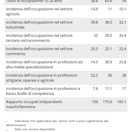
Tasso di occupazione 15-29 anni
58.8
63.6
54
Incidenza dell'occupazione nel settore
14.9
11
10.1
agricolo
Incidenza dell'occupazione nel settore
39.8
38.5
32.1
industriale
Incidenza dell'occupazione nel settore
25
28.5
35.4
terziario extracommercio
Incidenza dell'occupazione nel settore
20.3
22.1
22.4
commercio
Incidenza dell'occupazione in professioni ad
14.5
30.9
25.8
alta-media specializzazione
Incidenza dell'occupazione in professioni
52.2
30
28
artigiane, operaie o agricole
Incidenza dell'occupazione in professioni a
7.8
17.1
17
basso livello di competenza
Rapporto occupati indipendenti
159
175.6
195.1
maschi/femmine
-
Indicatore non applicabile per valore nullo o poco significativo del
denominatore
..
Dato non ancora disponibile