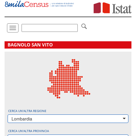
Vai
direttamente
a:
Contenuto
Ricerca
Toggle
navigation
.
BAGNOLO SAN VITO
CERCA UN'ALTRA REGIONE
Lombardia
CERCA UN'ALTRA PROVINCIA