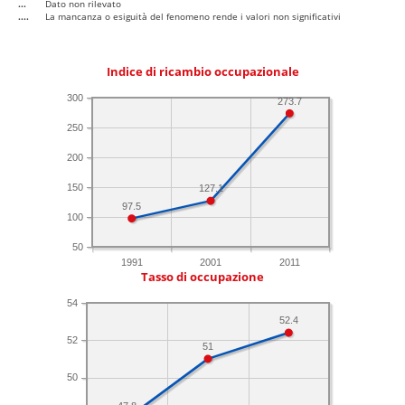
...
Dato non rilevato
....
La mancanza o esiguità del fenomeno rende i valori non significativi
Indice di ricambio occupazionale
300
273.7
250
200
150
127.1
97.5
100
50
1991
2001
2011
Tasso di occupazione
54
52.4
52
51
50