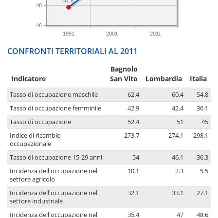
47.8
48
46
1991
2001
2011
CONFRONTI TERRITORIALI AL 2011
Bagnolo
Indicatore
San Vito
Lombardia
Italia
Tasso di occupazione maschile
62.4
60.4
54.8
Tasso di occupazione femminile
42.9
42.4
36.1
Tasso di occupazione
52.4
51
45
Indice di ricambio
273.7
274.1
298.1
occupazionale
Tasso di occupazione 15-29 anni
54
46.1
36.3
Incidenza dell'occupazione nel
10.1
2.3
5.5
settore agricolo
Incidenza dell'occupazione nel
32.1
33.1
27.1
settore industriale
Incidenza dell'occupazione nel
35.4
47
48.6