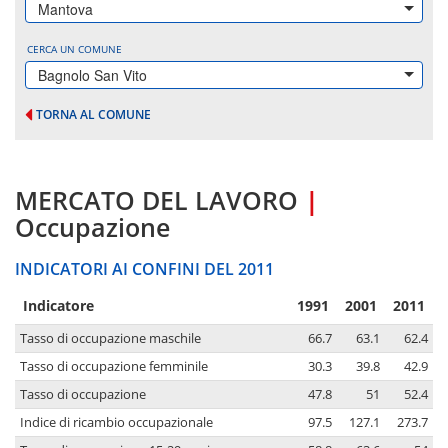
Mantova
CERCA UN COMUNE
Bagnolo San Vito
TORNA AL COMUNE
MERCATO DEL LAVORO
|
Occupazione
INDICATORI AI CONFINI DEL 2011
Indicatore
1991
2001
2011
Tasso di occupazione maschile
66.7
63.1
62.4
Tasso di occupazione femminile
30.3
39.8
42.9
Tasso di occupazione
47.8
51
52.4
Indice di ricambio occupazionale
97.5
127.1
273.7