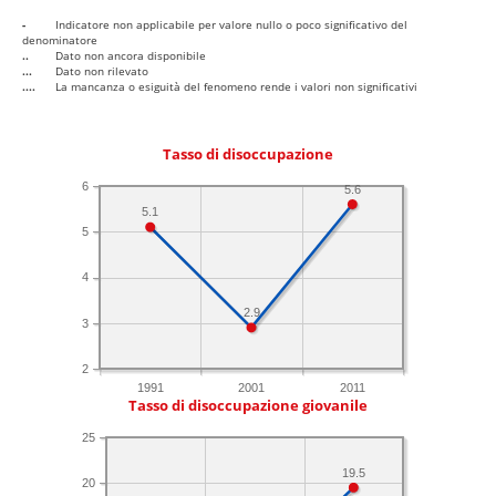
-
Indicatore non applicabile per valore nullo o poco significativo del
denominatore
..
Dato non ancora disponibile
...
Dato non rilevato
....
La mancanza o esiguità del fenomeno rende i valori non significativi
Tasso di disoccupazione
6
5.6
5.1
5
4
2.9
3
2
1991
2001
2011
Tasso di disoccupazione giovanile
25
19.5
20