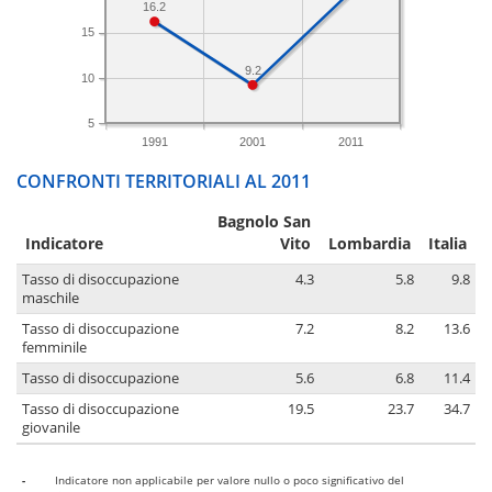
16.2
15
9.2
10
5
1991
2001
2011
CONFRONTI TERRITORIALI AL 2011
Bagnolo San
Indicatore
Vito
Lombardia
Italia
Tasso di disoccupazione
4.3
5.8
9.8
maschile
Tasso di disoccupazione
7.2
8.2
13.6
femminile
Tasso di disoccupazione
5.6
6.8
11.4
Tasso di disoccupazione
19.5
23.7
34.7
giovanile
-
Indicatore non applicabile per valore nullo o poco significativo del