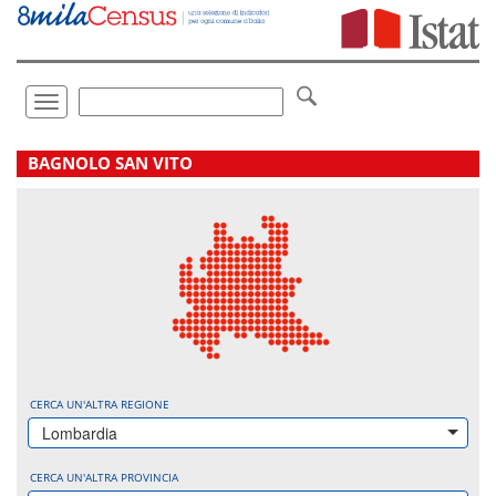
Vai
direttamente
a:
Contenuto
Ricerca
Toggle
navigation
.
BAGNOLO SAN VITO
CERCA UN'ALTRA REGIONE
Lombardia
CERCA UN'ALTRA PROVINCIA