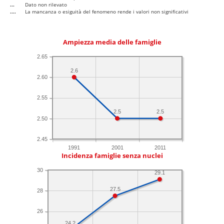
...
Dato non rilevato
....
La mancanza o esiguità del fenomeno rende i valori non significativi
Ampiezza media delle famiglie
2.65
2.6
2.60
2.55
2.5
2.5
2.50
2.45
1991
2001
2011
Incidenza famiglie senza nuclei
30
29.1
27.5
28
26
24.2