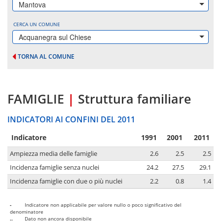
Mantova
CERCA UN COMUNE
Acquanegra sul Chiese
TORNA AL COMUNE
FAMIGLIE
|
Struttura familiare
INDICATORI AI CONFINI DEL 2011
Indicatore
1991
2001
2011
Ampiezza media delle famiglie
2.6
2.5
2.5
Incidenza famiglie senza nuclei
24.2
27.5
29.1
Incidenza famiglie con due o più nuclei
2.2
0.8
1.4
-
Indicatore non applicabile per valore nullo o poco significativo del
denominatore
..
Dato non ancora disponibile