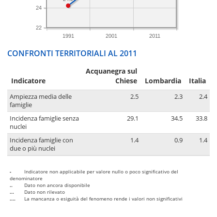
24
22
1991
2001
2011
CONFRONTI TERRITORIALI AL 2011
Acquanegra sul
Indicatore
Chiese
Lombardia
Italia
Ampiezza media delle
2.5
2.3
2.4
famiglie
Incidenza famiglie senza
29.1
34.5
33.8
nuclei
Incidenza famiglie con
1.4
0.9
1.4
due o più nuclei
-
Indicatore non applicabile per valore nullo o poco significativo del
denominatore
..
Dato non ancora disponibile
...
Dato non rilevato
....
La mancanza o esiguità del fenomeno rende i valori non significativi