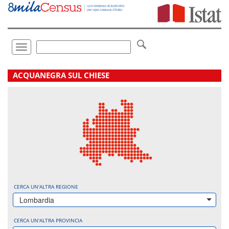
Vai
direttamente
a:
Contenuto
Ricerca
Toggle
navigation
.
ACQUANEGRA SUL CHIESE
CERCA UN'ALTRA REGIONE
Lombardia
CERCA UN'ALTRA PROVINCIA