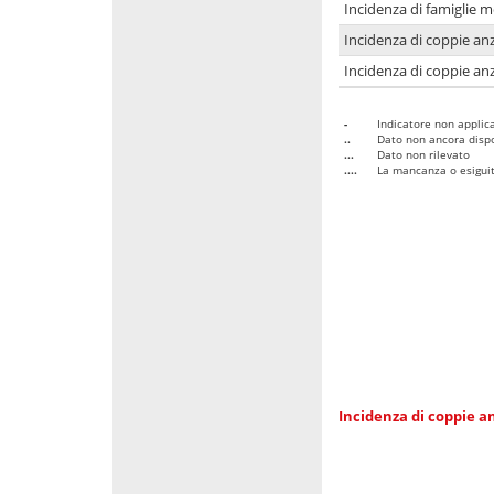
Incidenza di famiglie 
Incidenza di coppie anz
Incidenza di coppie anz
-
Indicatore non applica
..
Dato non ancora dispo
...
Dato non rilevato
....
La mancanza o esiguità
Incidenza di coppie an