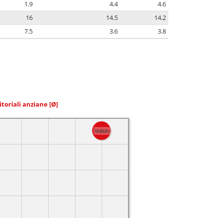
1.9
4.4
4.6
16
14.5
14.2
7.5
3.6
3.8
itoriali anziane
[Ø]
Voltido