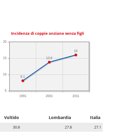
Incidenza di coppie anziane senza figli
20
16
13.8
15
10
8.1
5
1991
2001
2011
Voltido
Lombardia
Italia
30.8
27.8
27.1