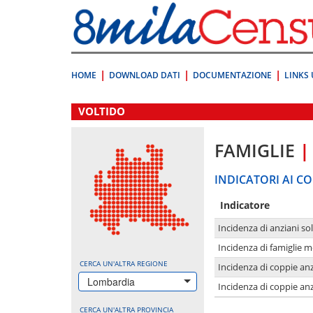
Vai
direttamente
a:
Contenuto
Ricerca
HOME
DOWNLOAD DATI
DOCUMENTAZIONE
LINKS 
.
VOLTIDO
FAMIGLIE
|
INDICATORI AI CO
Indicatore
Incidenza di anziani sol
Incidenza di famiglie 
CERCA UN'ALTRA REGIONE
Incidenza di coppie anz
Lombardia
Incidenza di coppie anz
CERCA UN'ALTRA PROVINCIA