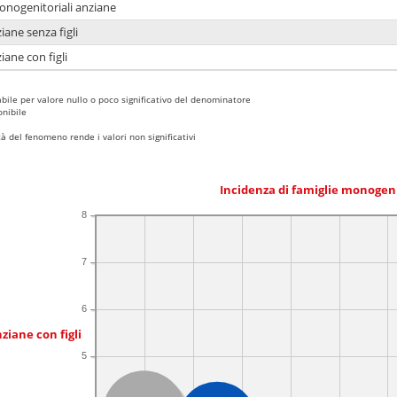
monogenitoriali anziane
iane senza figli
iane con figli
bile per valore nullo o poco significativo del denominatore
nibile
 del fenomeno rende i valori non significativi
Incidenza di famiglie monogen
8
7
6
ziane con figli
5