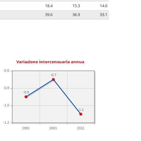
18.4
15.3
14.6
39.6
36.9
33.1
Variazione intercensuaria annua
-0.6
-0.7
-0.8
-0.9
-1.0
-1.1
-1.2
1991
2001
2011