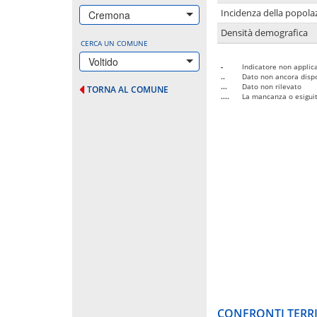
Incidenza della popolaz
Cremona
Densità demografica
CERCA UN COMUNE
Voltido
-
Indicatore non applica
..
Dato non ancora dispo
...
Dato non rilevato
TORNA AL COMUNE
....
La mancanza o esiguità
CONFRONTI TERRI