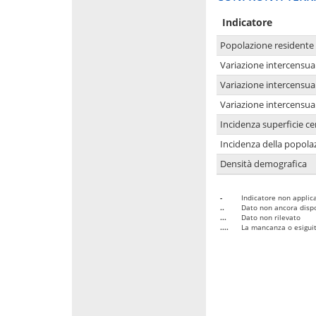
Indicatore
Popolazione residente
Variazione intercensua
Variazione intercensua
Variazione intercensua
Incidenza superficie cen
Incidenza della popolaz
Densità demografica
-
Indicatore non applica
..
Dato non ancora dispo
...
Dato non rilevato
....
La mancanza o esiguità