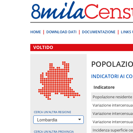
Vai
direttamente
a:
Contenuto
Ricerca
HOME
DOWNLOAD DATI
DOCUMENTAZIONE
LINKS 
.
VOLTIDO
POPOLAZI
INDICATORI AI CO
Indicatore
Popolazione residente
Variazione intercensua
CERCA UN'ALTRA REGIONE
Variazione intercensua
Lombardia
Variazione intercensua
Incidenza superficie cen
CERCA UN'ALTRA PROVINCIA