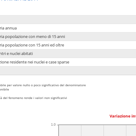
ria annua
ria popolazione con meno di 15 anni
ria popolazione con 15 anni ed oltre
tri e nuclei abitati
ione residente nei nuclei e case sparse
bile per valore nullo o poco significativo del denominatore
nibile
 del fenomeno rende i valori non significativi
Variazione i
1.0