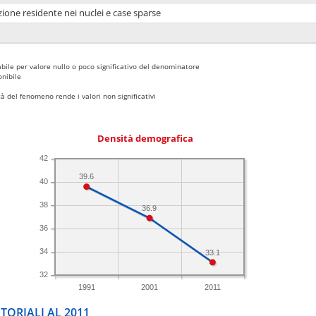
ione residente nei nuclei e case sparse
bile per valore nullo o poco significativo del denominatore
nibile
 del fenomeno rende i valori non significativi
Densità demografica
42
39.6
40
38
36.9
36
34
33.1
32
1991
2001
2011
TORIALI AL 2011