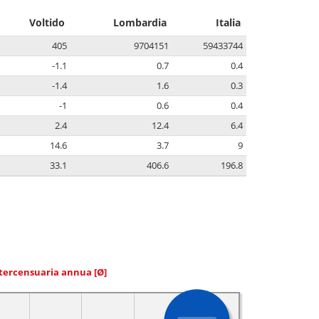
Voltido
Lombardia
Italia
405
9704151
59433744
-1.1
0.7
0.4
-1.4
1.6
0.3
-1
0.6
0.4
2.4
12.4
6.4
14.6
3.7
9
33.1
406.6
196.8
ntercensuaria annua
[Ø]