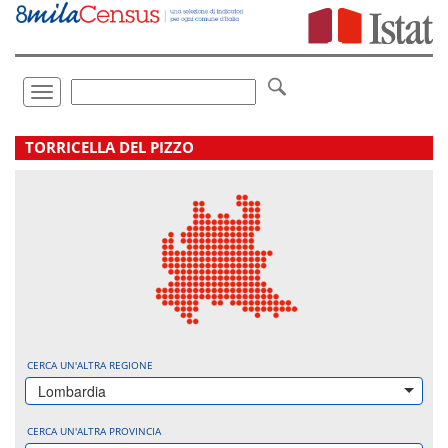
Vai
direttamente
a:
Contenuto
Ricerca
Toggle
navigation
.
TORRICELLA DEL PIZZO
CERCA UN'ALTRA REGIONE
Lombardia
CERCA UN'ALTRA PROVINCIA