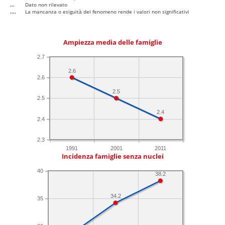
...
Dato non rilevato
....
La mancanza o esiguità del fenomeno rende i valori non significativi
Ampiezza media delle famiglie
2.7
2.6
2.6
2.5
2.5
2.4
2.4
2.3
1991
2001
2011
Incidenza famiglie senza nuclei
40
38.2
34.2
35