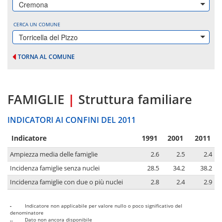
Cremona
CERCA UN COMUNE
Torricella del Pizzo
TORNA AL COMUNE
FAMIGLIE
|
Struttura familiare
INDICATORI AI CONFINI DEL 2011
Indicatore
1991
2001
2011
Ampiezza media delle famiglie
2.6
2.5
2.4
Incidenza famiglie senza nuclei
28.5
34.2
38.2
Incidenza famiglie con due o più nuclei
2.8
2.4
2.9
-
Indicatore non applicabile per valore nullo o poco significativo del
denominatore
..
Dato non ancora disponibile