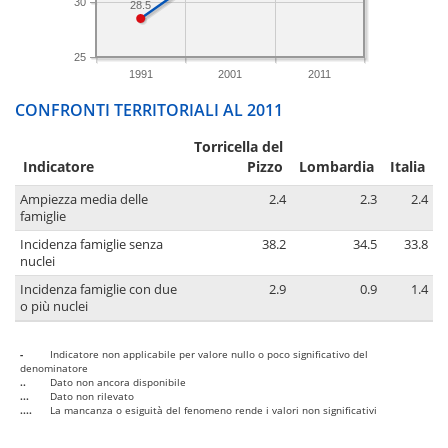
30
28.5
25
1991
2001
2011
CONFRONTI TERRITORIALI AL 2011
Torricella del
Indicatore
Pizzo
Lombardia
Italia
Ampiezza media delle
2.4
2.3
2.4
famiglie
Incidenza famiglie senza
38.2
34.5
33.8
nuclei
Incidenza famiglie con due
2.9
0.9
1.4
o più nuclei
-
Indicatore non applicabile per valore nullo o poco significativo del
denominatore
..
Dato non ancora disponibile
...
Dato non rilevato
....
La mancanza o esiguità del fenomeno rende i valori non significativi