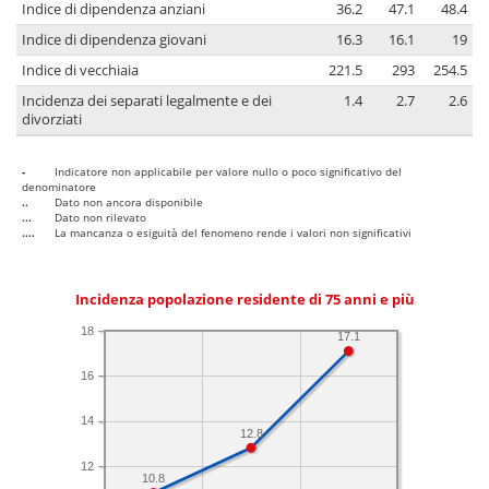
Indice di dipendenza anziani
36.2
47.1
48.4
Indice di dipendenza giovani
16.3
16.1
19
Indice di vecchiaia
221.5
293
254.5
Incidenza dei separati legalmente e dei
1.4
2.7
2.6
divorziati
-
Indicatore non applicabile per valore nullo o poco significativo del
denominatore
..
Dato non ancora disponibile
...
Dato non rilevato
....
La mancanza o esiguità del fenomeno rende i valori non significativi
Incidenza popolazione residente di 75 anni e più
18
17.1
16
14
12.8
12
10.8