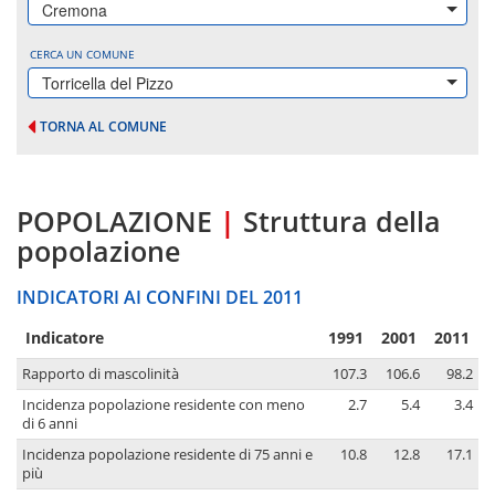
Cremona
CERCA UN COMUNE
Torricella del Pizzo
TORNA AL COMUNE
POPOLAZIONE
|
Struttura della
popolazione
INDICATORI AI CONFINI DEL 2011
Indicatore
1991
2001
2011
Rapporto di mascolinità
107.3
106.6
98.2
Incidenza popolazione residente con meno
2.7
5.4
3.4
di 6 anni
Incidenza popolazione residente di 75 anni e
10.8
12.8
17.1
più