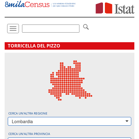
Vai
direttamente
a:
Contenuto
Ricerca
Toggle
navigation
.
TORRICELLA DEL PIZZO
CERCA UN'ALTRA REGIONE
Lombardia
CERCA UN'ALTRA PROVINCIA