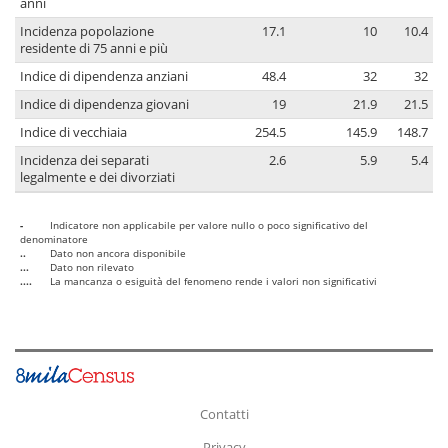
anni
Incidenza popolazione
17.1
10
10.4
residente di 75 anni e più
Indice di dipendenza anziani
48.4
32
32
Indice di dipendenza giovani
19
21.9
21.5
Indice di vecchiaia
254.5
145.9
148.7
Incidenza dei separati
2.6
5.9
5.4
legalmente e dei divorziati
-
Indicatore non applicabile per valore nullo o poco significativo del
denominatore
..
Dato non ancora disponibile
...
Dato non rilevato
....
La mancanza o esiguità del fenomeno rende i valori non significativi
Contatti
Privacy