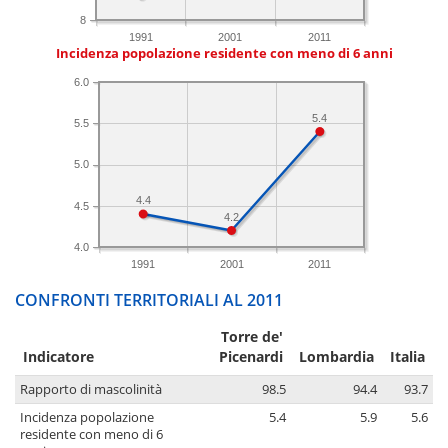
8
1991
2001
2011
Incidenza popolazione residente con meno di 6 anni
6.0
5.4
5.5
5.0
4.4
4.5
4.2
4.0
1991
2001
2011
CONFRONTI TERRITORIALI AL 2011
Torre de'
Indicatore
Picenardi
Lombardia
Italia
Rapporto di mascolinità
98.5
94.4
93.7
Incidenza popolazione
5.4
5.9
5.6
residente con meno di 6