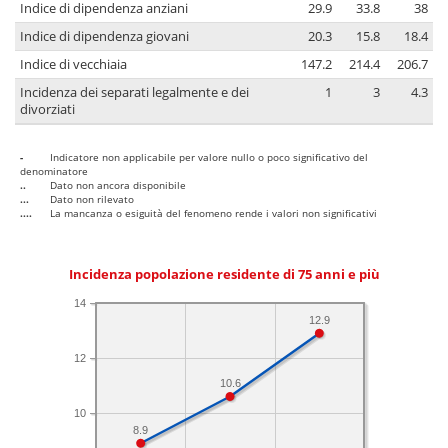
Indice di dipendenza anziani
29.9
33.8
38
Indice di dipendenza giovani
20.3
15.8
18.4
Indice di vecchiaia
147.2
214.4
206.7
Incidenza dei separati legalmente e dei
1
3
4.3
divorziati
-
Indicatore non applicabile per valore nullo o poco significativo del
denominatore
..
Dato non ancora disponibile
...
Dato non rilevato
....
La mancanza o esiguità del fenomeno rende i valori non significativi
Incidenza popolazione residente di 75 anni e più
14
12.9
12
10.6
10
8.9