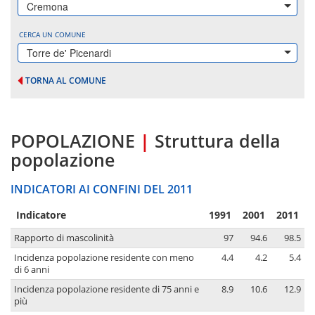
Cremona
CERCA UN COMUNE
Torre de' Picenardi
TORNA AL COMUNE
POPOLAZIONE
|
Struttura della
popolazione
INDICATORI AI CONFINI DEL 2011
Indicatore
1991
2001
2011
Rapporto di mascolinità
97
94.6
98.5
Incidenza popolazione residente con meno
4.4
4.2
5.4
di 6 anni
Incidenza popolazione residente di 75 anni e
8.9
10.6
12.9
più