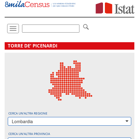
Vai
direttamente
a:
Contenuto
Ricerca
Toggle
navigation
.
TORRE DE' PICENARDI
CERCA UN'ALTRA REGIONE
Lombardia
CERCA UN'ALTRA PROVINCIA