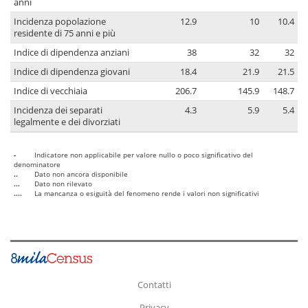
anni
Incidenza popolazione
12.9
10
10.4
residente di 75 anni e più
Indice di dipendenza anziani
38
32
32
Indice di dipendenza giovani
18.4
21.9
21.5
Indice di vecchiaia
206.7
145.9
148.7
Incidenza dei separati
4.3
5.9
5.4
legalmente e dei divorziati
-
Indicatore non applicabile per valore nullo o poco significativo del
denominatore
..
Dato non ancora disponibile
...
Dato non rilevato
....
La mancanza o esiguità del fenomeno rende i valori non significativi
Contatti
Privacy