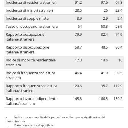
Incidenza di residenti stranieri
91.2
97.6
67.8
Incidenza di minori stranieri
28.5
26
23.4
Incidenza di coppie miste
3.9
2.9
2.4
Tasso di occupazione straniera
64
60.8
58.9
Rapporto occupazione
79.9
82.4
74.9
italiana/straniera
Rapporto disoccupazione
58.7
48.5
80.4
italiana/straniera
Indice di mobilità residenziale
17.3
14.4
16
straniera
Indice di frequenza scolastica
46.4
41.9
39.5
straniera
Rapporto frequenza scolastica
120.6
95.7
112.9
italiana/straniera
Rapporto lavoro indipendente
145.8
166.5
159.2
italiano/straniero
-
Indicatore non applicabile per valore nullo o poco significativo del
denominatore
..
Dato non ancora disponibile