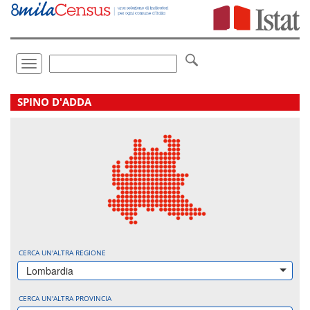
Vai
direttamente
a:
Contenuto
Ricerca
Toggle
navigation
.
SPINO D'ADDA
CERCA UN'ALTRA REGIONE
Lombardia
CERCA UN'ALTRA PROVINCIA