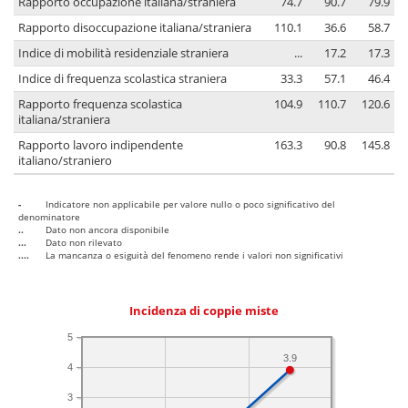
Rapporto occupazione italiana/straniera
74.7
90.7
79.9
Rapporto disoccupazione italiana/straniera
110.1
36.6
58.7
Indice di mobilità residenziale straniera
...
17.2
17.3
Indice di frequenza scolastica straniera
33.3
57.1
46.4
Rapporto frequenza scolastica
104.9
110.7
120.6
italiana/straniera
Rapporto lavoro indipendente
163.3
90.8
145.8
italiano/straniero
-
Indicatore non applicabile per valore nullo o poco significativo del
denominatore
..
Dato non ancora disponibile
...
Dato non rilevato
....
La mancanza o esiguità del fenomeno rende i valori non significativi
Incidenza di coppie miste
5
3.9
4
3