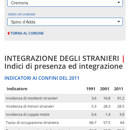
Cremona
CERCA UN COMUNE
Spino d'Adda
TORNA AL COMUNE
INTEGRAZIONE DEGLI STRANIERI
|
Indici di presenza ed integrazione
INDICATORI AI CONFINI DEL 2011
Indicatore
1991
2001
2011
Incidenza di residenti stranieri
3.6
16.8
91.2
Incidenza di minori stranieri
5.3
28.3
28.5
Incidenza di coppie miste
0.4
1.4
3.9
Tasso di occupazione straniera
66.7
57.5
64